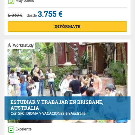
Muy bueno
3.755 €
5.040 €
desde
INFÓRMATE
Work&study
ESTUDIAR Y TRABAJAR EN BRISBANE,
AUSTRALIA
Con
SFC IDIOMA Y VACACIONES
en Australia
Excelente