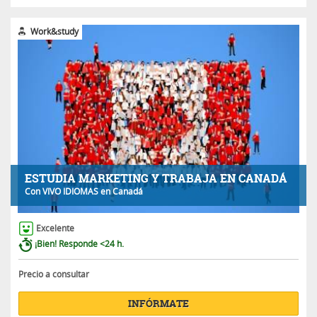
Work&study
ESTUDIA MARKETING Y TRABAJA EN CANADÁ
Con
VIVO IDIOMAS
en Canadá
Excelente
¡Bien! Responde <24 h.
Precio a consultar
INFÓRMATE