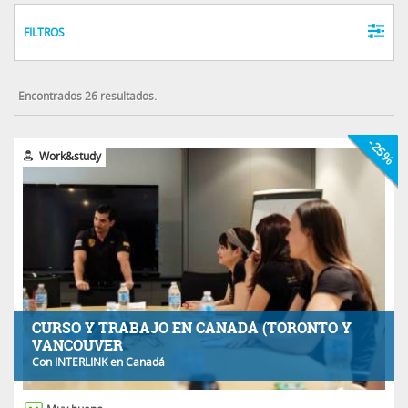
FILTROS
Encontrados 26 resultados.
-25%
Work&study
CURSO Y TRABAJO EN CANADÁ (TORONTO Y
VANCOUVER
Con
INTERLINK
en Canadá