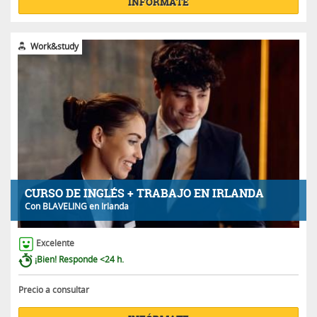
INFÓRMATE
Work&study
CURSO DE INGLÉS + TRABAJO EN IRLANDA
Con
BLAVELING
en Irlanda
Excelente
¡Bien! Responde <24 h.
Precio a consultar