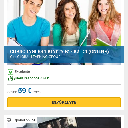
CURSO INGLÉS TRINITY B1 · B2 · C1 (ONLINE)
Con
GLOBAL LEARNING GROUP
Excelente
¡Bien! Responde <24 h.
59 €
desde
/mes
INFÓRMATE
Español online