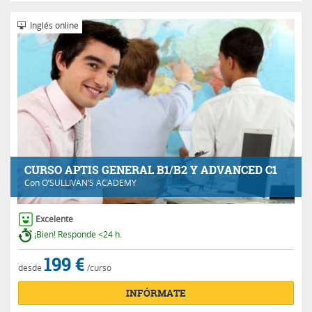
Inglés online
CURSO APTIS GENERAL B1/B2 Y ADVANCED C1
Con
O’SULLIVAN’S ACADEMY
Excelente
¡Bien! Responde <24 h.
199 €
desde
/curso
INFÓRMATE