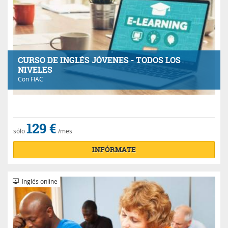
CURSO DE INGLÉS JÓVENES - TODOS LOS
NIVELES
Con
FIAC
129 €
sólo
/mes
INFÓRMATE
Inglés online