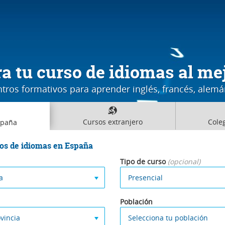
a tu curso de idiomas al mej
ros formativos para aprender inglés, francés, alemán,
Cursos
extranjero
Cole
spaña
os de idiomas en España
Tipo de curso
(opcional)
a
Presencial
Población
vincia
Selecciona tu población