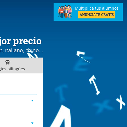
Multiplica tus alumnos
ANÚNCIATE GRATIS
or precio
 italiano, chino...
gios
bilingües