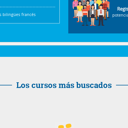
Regi
 bilingües francés
potencia
Los cursos más buscados