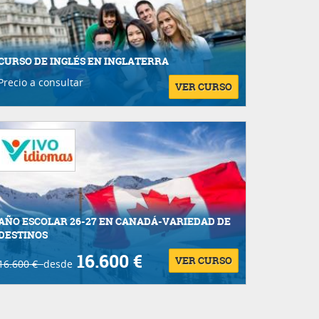
CURSO DE INGLÉS EN INGLATERRA
Precio a consultar
VER CURSO
AÑO ESCOLAR 26-27 EN CANADÁ-VARIEDAD DE
DESTINOS
16.600 €
VER CURSO
16.600 €
desde