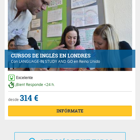
CURSOS DE INGLÉS EN LONDRES
Con
LANGUAGE-IN STUDY AND GO
en Reino Unido
Excelente
¡Bien! Responde <24 h.
314 €
desde
INFÓRMATE