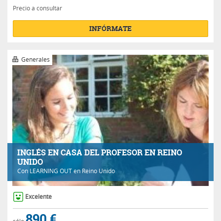
Precio a consultar
INFÓRMATE
Generales
INGLÉS EN CASA DEL PROFESOR EN REINO
UNIDO
Con
LEARNING OUT
en Reino Unido
Excelente
890 €
sólo