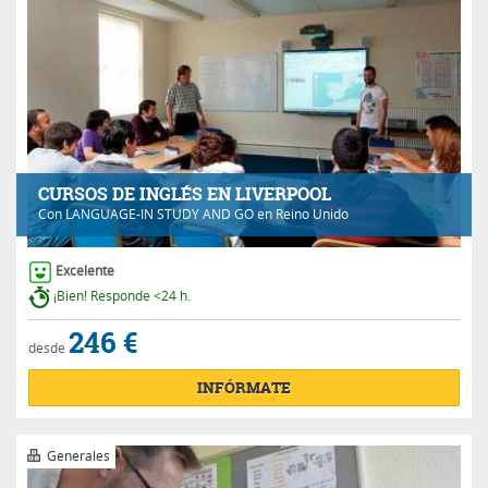
CURSOS DE INGLÉS EN LIVERPOOL
Con
LANGUAGE-IN STUDY AND GO
en Reino Unido
Excelente
¡Bien! Responde <24 h.
246 €
desde
INFÓRMATE
Generales