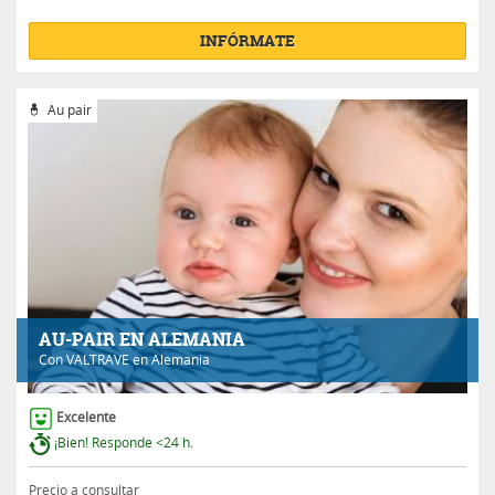
INFÓRMATE
Au pair
AU-PAIR EN ALEMANIA
Con
VALTRAVE
en Alemania
Excelente
¡Bien! Responde <24 h.
Precio a consultar