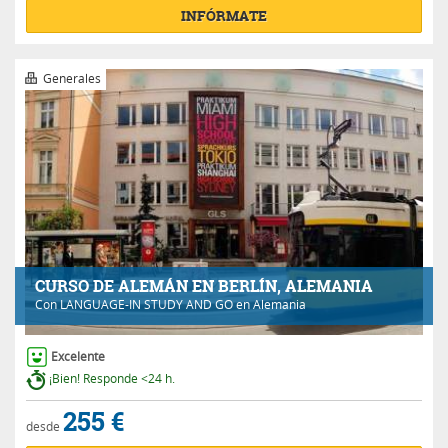
INFÓRMATE
Generales
CURSO DE ALEMÁN EN BERLÍN, ALEMANIA
Con
LANGUAGE-IN STUDY AND GO
en Alemania
Excelente
¡Bien! Responde <24 h.
255 €
desde