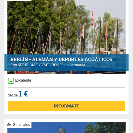
BERLÍN - ALEMÁN Y DEPORTES ACUÁTICOS
Con
SFC IDIOMA Y VACACIONES
en Alemania
Excelente
1 €
desde
INFÓRMATE
Generales