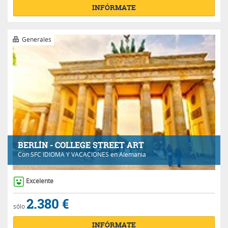
INFÓRMATE
Generales
BERLÍN - COLLEGE STREET ART
Con
SFC IDIOMA Y VACACIONES
en Alemania
Excelente
2.380 €
sólo
INFÓRMATE