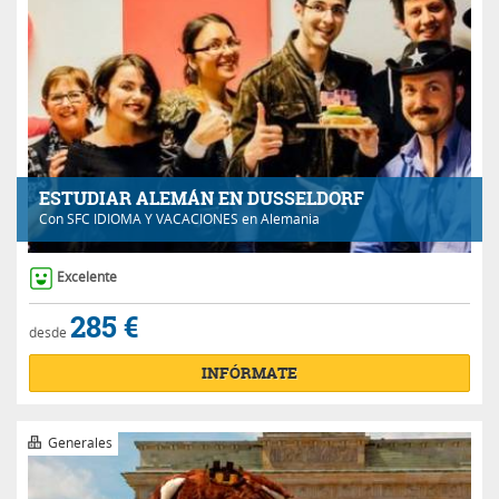
ESTUDIAR ALEMÁN EN DUSSELDORF
Con
SFC IDIOMA Y VACACIONES
en Alemania
Excelente
285 €
desde
INFÓRMATE
Generales