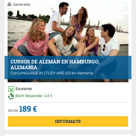
Generales
CURSOS DE ALEMÁN EN HAMBURGO,
ALEMANIA
Con
LANGUAGE-IN STUDY AND GO
en Alemania
Excelente
¡Bien! Responde <24 h.
189 €
desde
INFÓRMATE