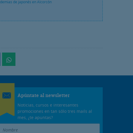
demias de japonés en Alcorcón
Apúntate al newsletter
Noticias, cursos e interesantes
promociones en tan sólo tres mails al
mes, ¿te apuntas?