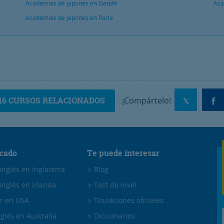
Academias de japonés en Getafe
Aca
Academias de japonés en Parla
16 CURSOS RELACIONADOS
¡Compártelo!
cado
Te puede interesar
nglés en Inglaterra
Blog
inglés en Irlanda
Test de nivel
r en USA
Titulaciones oficiales
glés en Australia
Diccionarios