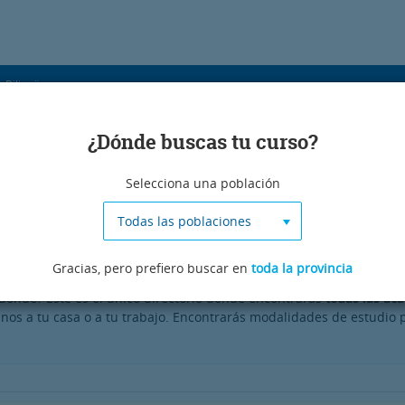
s Bilingües
¿Dónde buscas tu curso?
ublicidad
Selecciona una población
Todas las poblaciones
Gracias, pero prefiero buscar en
toda la provincia
dónde? Este es el único directorio donde encontrarás
todas las ac
anos a tu casa o a tu trabajo. Encontrarás modalidades de estudio p