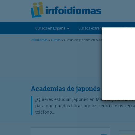
Cursos en España
Cursos extranjero
Colegio
Infoidiomas
»
Cursos
» Cursos de japonés en Madrid
P
Academias de japonés en Madrid
¿Quieres estudiar japonés en Madrid y no sabes 
para que puedas filtrar por los centros más cerc
teléfono...