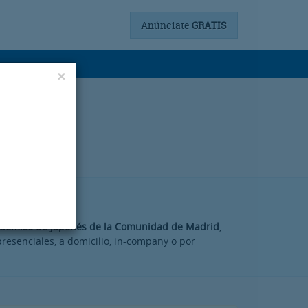
Anúnciate
GRATIS
×
ademias de japonés de la Comunidad de Madrid
,
resenciales, a domicilio, in-company o por