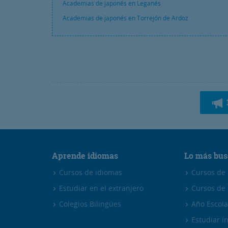
Academias de japonés en Leganés
Academias de japonés en Torrejón de Ardoz
Aprende idiomas
Lo más bus
Cursos de idiomas
Cursos de i
Estudiar en el extranjero
Cursos de 
Colegios Bilingües
Año Escola
Estudiar in