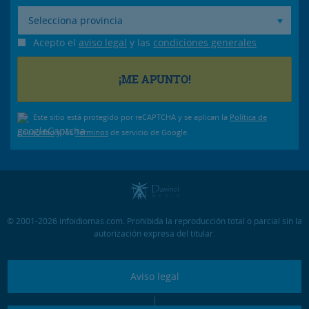
Selecciona provincia
Acepto el
aviso legal
y las
condiciones generales
Este sitio está protegido por reCAPTCHA y se aplican la
Política de
privacidad
y los
Términos
de servicio de Google.
© 2001-2026 infoidiomas.com. Prohibida la reproducción total o parcial sin la
autorización expresa del titular.
Aviso legal
|