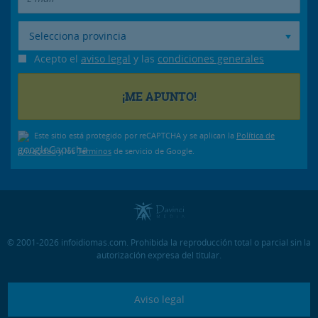
Selecciona provincia
Acepto el
aviso legal
y las
condiciones generales
Este sitio está protegido por reCAPTCHA y se aplican la
Política de
privacidad
y los
Términos
de servicio de Google.
© 2001-2026 infoidiomas.com. Prohibida la reproducción total o parcial sin la
autorización expresa del titular.
Aviso legal