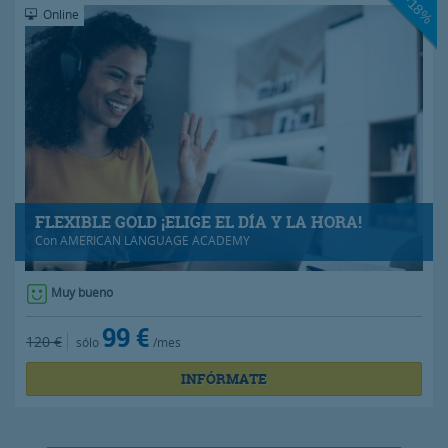
-18%
Online
FLEXIBLE GOLD ¡ELIGE EL DÍA Y LA HORA!
Con
AMERICAN LANGUAGE ACADEMY
Muy bueno
99 €
120 €
sólo
/mes
INFÓRMATE