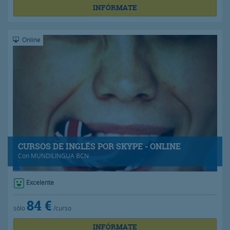
INFÓRMATE
Online
CURSOS DE INGLÉS POR SKYPE - ONLINE
Con
MUNDILINGUA BCN
Excelente
84 €
sólo
/curso
INFÓRMATE