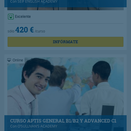
Con
SEIF ENGLISH ACADEMY
Excelente
420 €
sólo
/curso
INFÓRMATE
Online
CURSO APTIS GENERAL B1/B2 Y ADVANCED C1
Con
O’SULLIVAN’S ACADEMY