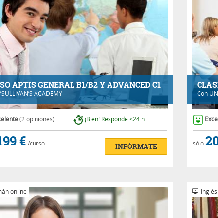
SO APTIS GENERAL B1/B2 Y ADVANCED C1
CLAS
’SULLIVAN’S ACADEMY
Con
UN
celente
(2 opiniones)
¡Bien! Responde <24 h.
Exce
199 €
20
/curso
sólo
INFÓRMATE
án online
Inglés