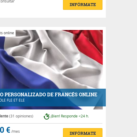
consultar
INFÓRMATE
s online
O PERSONALIZADO DE FRANCÉS ONLINE
OLE FLE ET ELE
lente
(31 opiniones)
¡Bien! Responde <24 h.
0 €
/mes
INFÓRMATE