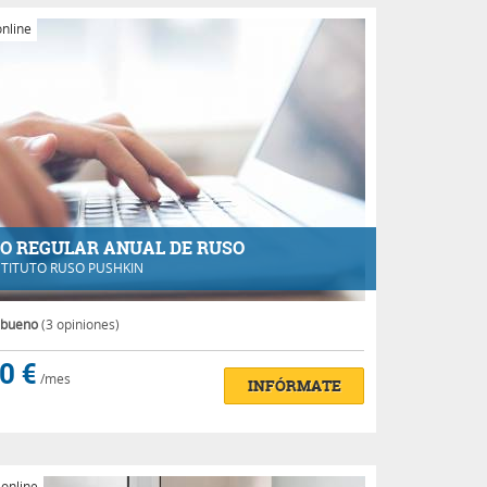
nline
O REGULAR ANUAL DE RUSO
STITUTO RUSO PUSHKIN
 bueno
(3 opiniones)
0 €
/mes
INFÓRMATE
 online