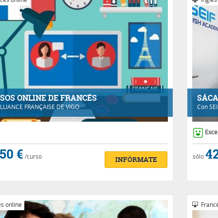
SOS ONLINE DE FRANCÉS
SÁCA
LLIANCE FRANÇAISE DE VIGO
Con
SE
Exce
50 €
42
/curso
sólo
INFÓRMATE
s online
Francé