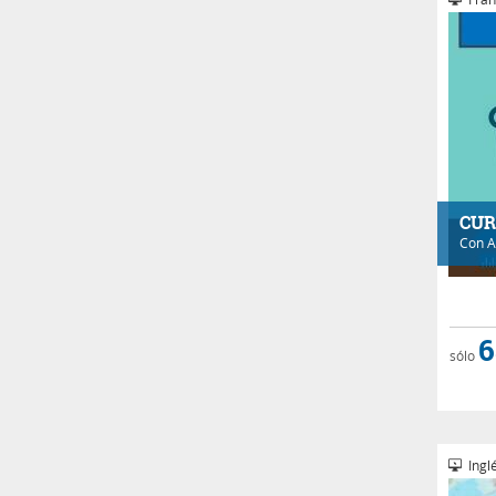
CUR
Con
A
6
sólo
Inglé