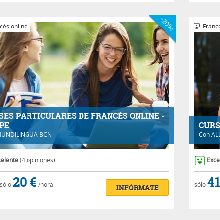
-20%
cés online
Francé
SES PARTICULARES DE FRANCÉS ONLINE -
PE
CURS
UNDILINGUA BCN
Con
AL
celente
(4 opiniones)
Exce
20 €
41
sólo
/hora
sólo
INFÓRMATE