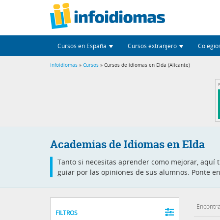
Cursos en España
Cursos extranjero
Colegio
Infoidiomas
»
Cursos
» Cursos de idiomas en Elda (Alicante)
P
Academias de Idiomas en Elda
Tanto si necesitas aprender como mejorar, aquí 
guiar por las opiniones de sus alumnos. Ponte en
Encontra
FILTROS