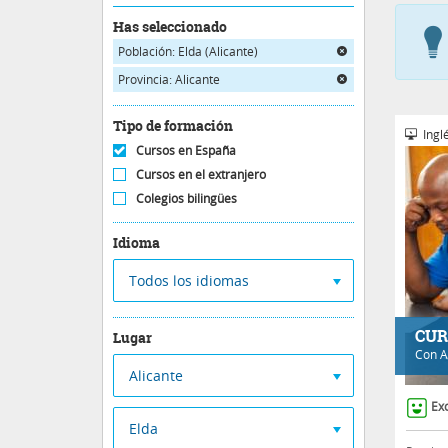
Has seleccionado
Población: Elda (Alicante)
Provincia: Alicante
Tipo de formación
Inglé
Cursos en España
Cursos en el extranjero
Colegios bilingües
Idioma
Todos los idiomas
CUR
Lugar
Con
A
Alicante
Ex
Elda