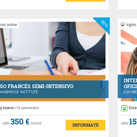
-36%
cés online
Inglés
INTE
SO FRANCÉS SEMI-INTENSIVO
OFIC
AMBRIDGE INSTITUTE
Con
ME
y bueno
(19 opiniones)
Exce
350 €
15
sólo
/curso
sólo
INFÓRMATE