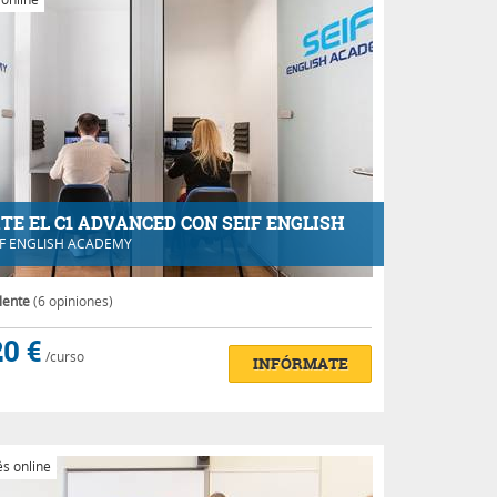
TE EL C1 ADVANCED CON SEIF ENGLISH
IF ENGLISH ACADEMY
lente
(6 opiniones)
0 €
/curso
INFÓRMATE
s online