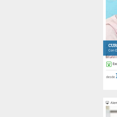
CUR
Con
O
Ex
desde
Alem