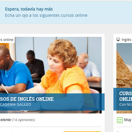
Espera, todavía hay más
Echa un ojo a los siguientes cursos online
s online
Inglés
CURS
SOS DE INGLÉS ONLINE
ONLI
CADEMIA GALILEO
Con
NU
celente
(14 opiniones)
Muy