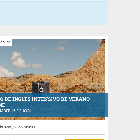
 online
O DE INGLÉS INTENSIVO DE VERANO
NE
MBER 16 SCHOOL
 bueno
(10 opiniones)