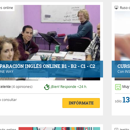
s online
Ruso o
PARACIÓN INGLÉS ONLINE B1 - B2 - C1 - C2
CURS
NE WAY
Con
IN
celente
(4 opiniones)
¡Bien! Responde <24 h.
Muy
13
a consultar
sólo
INFÓRMATE
cés online
Inglés