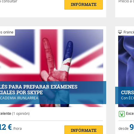
a consultar
Precio a 
INFÓRMATE
s online
Francé
LÉS PARA PREPARAR EXÁMENES
CIALES POR SKYPE
CURS
CADEMIA IRUNLARREA
Con
ÉC
celente
(1 opinión)
Exce
12 €
9
/hora
desde
INFÓRMATE