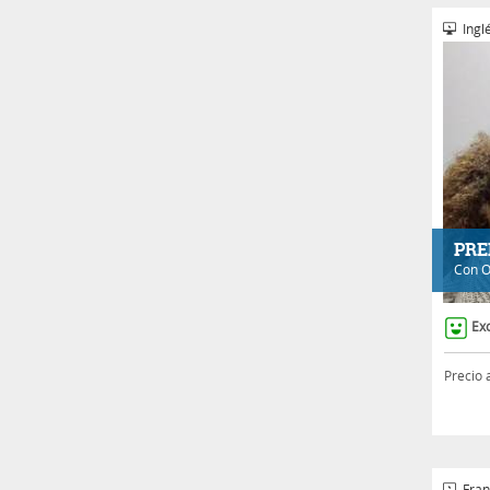
Inglé
PRE
Con
O
Ex
Precio 
Fran