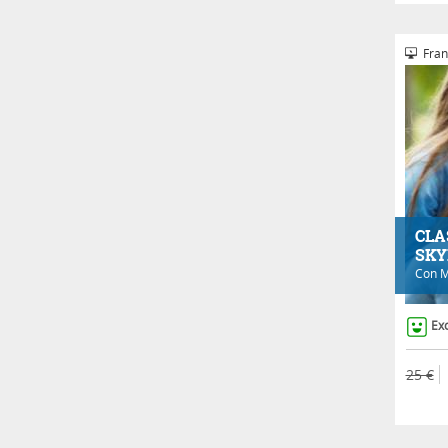
Fran
CLA
SKY
Con
M
Ex
25 €