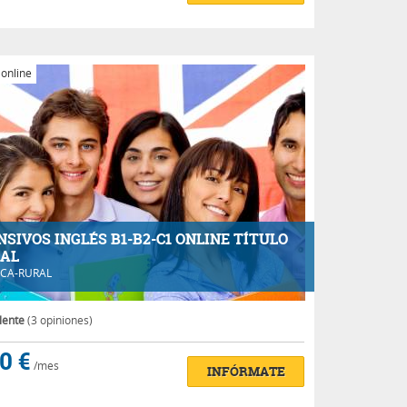
 online
NSIVOS INGLÉS B1-B2-C1 ONLINE TÍTULO
IAL
CA-RURAL
lente
(3 opiniones)
0 €
/mes
INFÓRMATE