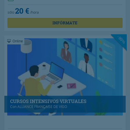
20 €
sólo
/hora
INFÓRMATE
-99%
Online
CURSOS INTENSIVOS VIRTUALES
Con
ALLIANCE FRANÇAISE DE VIGO