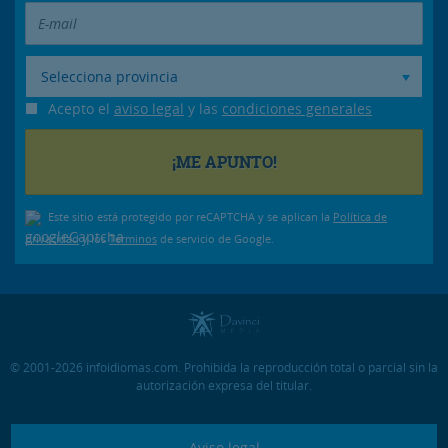
Selecciona provincia
Acepto el
aviso legal
y las
condiciones generales
Este sitio está protegido por reCAPTCHA y se aplican la
Política de
privacidad
y los
Términos
de servicio de Google.
© 2001-2026 infoidiomas.com. Prohibida la reproducción total o parcial sin la
autorización expresa del titular.
Aviso legal