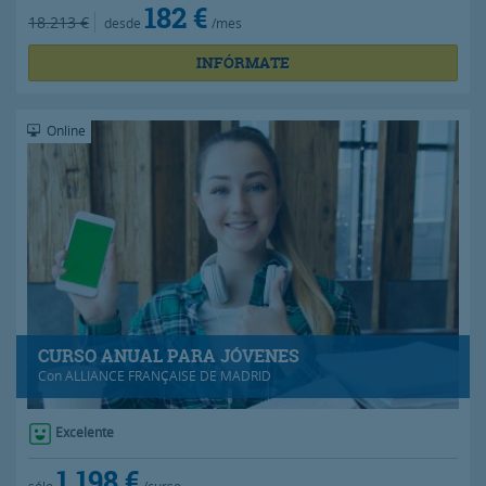
182 €
18.213 €
desde
/mes
INFÓRMATE
Online
CURSO ANUAL PARA JÓVENES
Con
ALLIANCE FRANÇAISE DE MADRID
Excelente
1.198 €