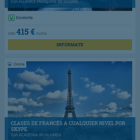
Con
ALLIANCE FRANÇAISE DE MADRID
Excelente
415 €
sólo
/curso
INFÓRMATE
Online
CLASES DE FRANCÉS A CUALQUIER NIVEL POR
SKYPE
Con
ACADEMIA IRUNLARREA