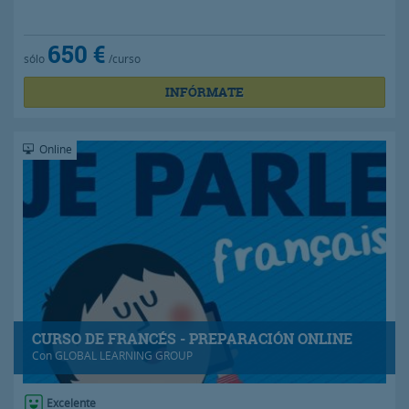
650 €
sólo
/curso
INFÓRMATE
Online
CURSO DE FRANCÉS - PREPARACIÓN ONLINE
Con
GLOBAL LEARNING GROUP
Excelente