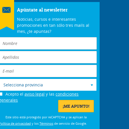
Apúntate al newsletter
Noticias, cursos e interesantes
promociones en tan sólo tres mails al
mes, ¿te apuntas?
Selecciona provincia
Acepto el
aviso legal
y las
condiciones
generales
Este sitio está protegido por reCAPTCHA y se aplican la
Política de privacidad
y los
Términos
de servicio de Google.