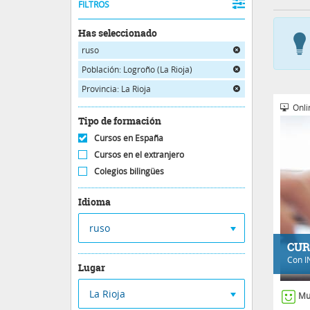
FILTROS
Has seleccionado
ruso
Población: Logroño (La Rioja)
Provincia: La Rioja
Onli
Tipo de formación
Cursos en España
Cursos en el extranjero
Colegios bilingües
Idioma
ruso
CUR
Con
I
Lugar
La Rioja
Mu