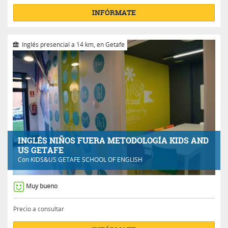
INFÓRMATE
Inglés presencial a 14 km, en Getafe
INGLÉS NIÑOS FUERA METODOLOGÍA KIDS AND
US GETAFE
Con
KIDS&US GETAFE SCHOOL OF ENGLISH
Muy bueno
Precio a consultar