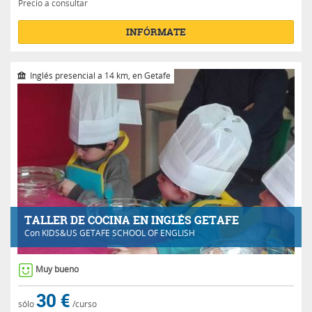
Precio a consultar
INFÓRMATE
Inglés presencial a 14 km, en Getafe
TALLER DE COCINA EN INGLÉS GETAFE
Con
KIDS&US GETAFE SCHOOL OF ENGLISH
Muy bueno
30 €
sólo
/curso