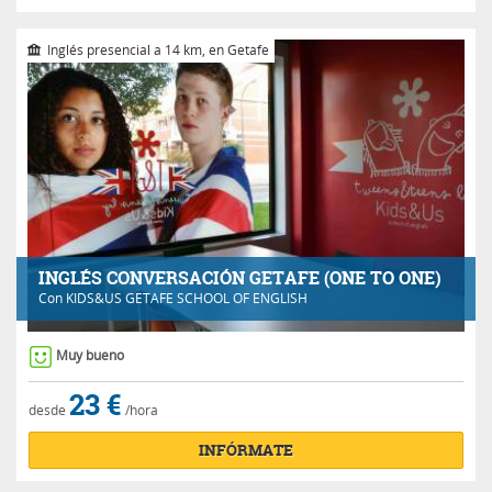
Inglés presencial a 14 km, en Getafe
INGLÉS CONVERSACIÓN GETAFE (ONE TO ONE)
Con
KIDS&US GETAFE SCHOOL OF ENGLISH
Muy bueno
23 €
desde
/hora
INFÓRMATE