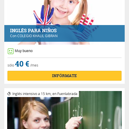
INGLÉS PARA NIÑOS
Con
COLEGIO KHALIL GIBRAN
Muy bueno
40 €
sólo
/mes
INFÓRMATE
Inglés intensivo a 15 km, en Fuenlabrada