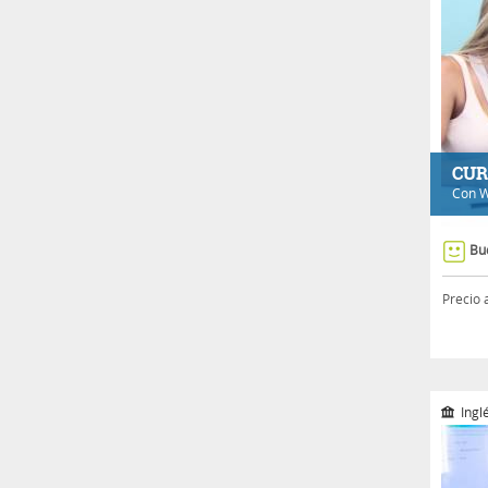
CUR
Con
W
Bu
Precio 
Ingl