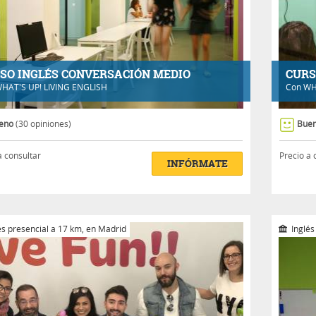
SO INGLÉS CONVERSACIÓN MEDIO
CURS
HAT'S UP! LIVING ENGLISH
Con
WH
eno
(30 opiniones)
Bue
a consultar
Precio a 
INFÓRMATE
és presencial a 17 km, en Madrid
Inglés