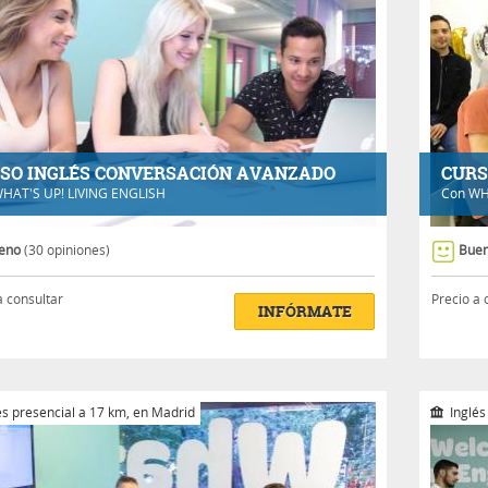
SO INGLÉS CONVERSACIÓN AVANZADO
CURS
HAT'S UP! LIVING ENGLISH
Con
WH
eno
(30 opiniones)
Bue
a consultar
Precio a 
INFÓRMATE
és presencial a 17 km, en Madrid
Inglés