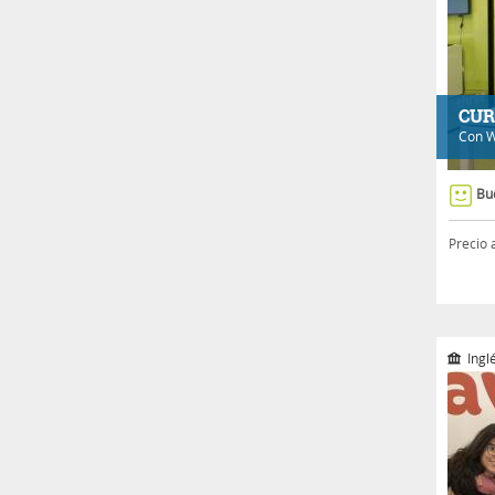
CUR
Con
W
Bu
Precio 
Ingl