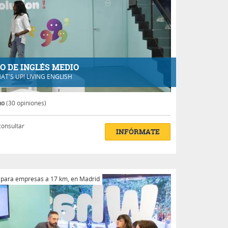
O DE INGLÉS MEDIO
AT'S UP! LIVING ENGLISH
no
(30 opiniones)
consultar
INFÓRMATE
 para empresas a 17 km, en Madrid