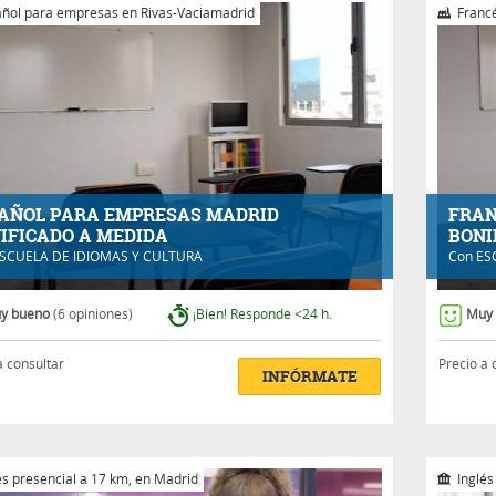
ñol para empresas en Rivas-Vaciamadrid
Francé
AÑOL PARA EMPRESAS MADRID
FRAN
IFICADO A MEDIDA
BONI
SCUELA DE IDIOMAS Y CULTURA
Con
ES
y bueno
(6 opiniones)
¡Bien! Responde <24 h.
Muy
a consultar
Precio a 
INFÓRMATE
és presencial a 17 km, en Madrid
Inglés