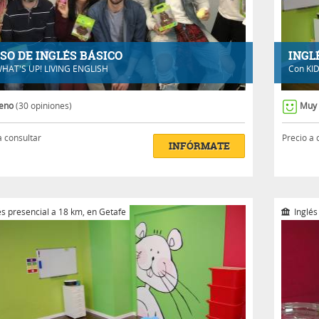
SO DE INGLÉS BÁSICO
INGL
HAT'S UP! LIVING ENGLISH
Con
KI
eno
(30 opiniones)
Muy
a consultar
Precio a 
INFÓRMATE
s presencial a 18 km, en Getafe
Inglés