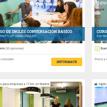
SO DE INGLÉS CONVERSACIÓN BÁSICO
CURS
HAT'S UP! LIVING ENGLISH
Con
WH
eno
(30 opiniones)
Bue
a consultar
Precio a 
INFÓRMATE
és para empresas a 17 km, en Madrid
Inglés