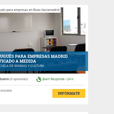
ués para empresas en Rivas-Vaciamadrid
UGUÉS PARA EMPRESAS MADRID
FICADO A MEDIDA
CUELA DE IDIOMAS Y CULTURA
 bueno
(6 opiniones)
¡Bien! Responde <24 h.
consultar
INFÓRMATE