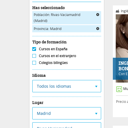
Has seleccionado
Ingl
Población: Rivas-Vaciamadrid
(Madrid)
Provincia: Madrid
Tipo de formación
Cursos en España
Cursos en el extranjero
ING
Colegios bilingües
BON
Con
E
Idioma
Todos los idiomas
Mu
Precio 
Lugar
Madrid