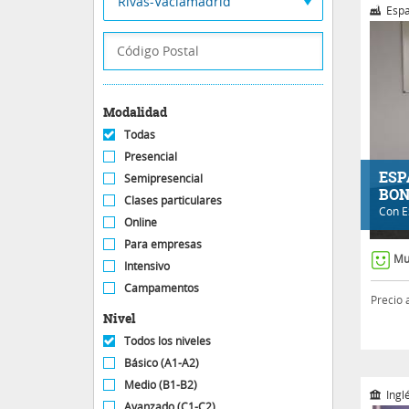
Rivas-Vaciamadrid
Espa
Modalidad
Todas
Presencial
ESP
Semipresencial
BON
Clases particulares
Con
E
Online
Para empresas
Mu
Intensivo
Campamentos
Precio 
Nivel
Todos los niveles
Básico (A1-A2)
Medio (B1-B2)
Ingl
Avanzado (C1-C2)