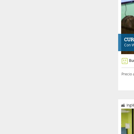
CUR
Con
W
Bu
Precio 
Ingl