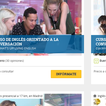
SO DE INGLÉS ORIENTADO A LA
CURS
VERSACIÓN
CONV
HAT'S UP! LIVING ENGLISH
Con
WH
eno
(30 opiniones)
Bue
a consultar
Precio a 
INFÓRMATE
és presencial a 17 km, en Madrid
Inglés