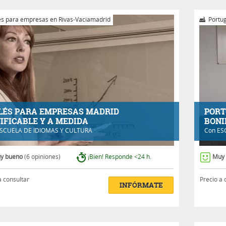
és para empresas en Rivas-Vaciamadrid
Portug
LÉS PARA EMPRESAS MADRID
PORT
IFICABLE Y A MEDIDA
BONI
SCUELA DE IDIOMAS Y CULTURA
Con
ES
y bueno
(6 opiniones)
¡Bien! Responde <24 h.
Muy
a consultar
Precio a 
INFÓRMATE