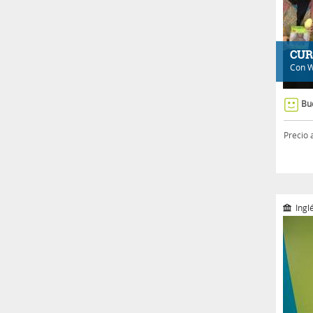
CUR
Con
W
Bu
Precio 
Inglé