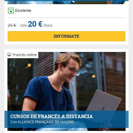
Excelente
20 €
25 €
sólo
/hora
INFÓRMATE
Francés online
CURSOS DE FRANCÉS A DISTANCIA
Con
ALLIANCE FRANÇAISE DE MADRID