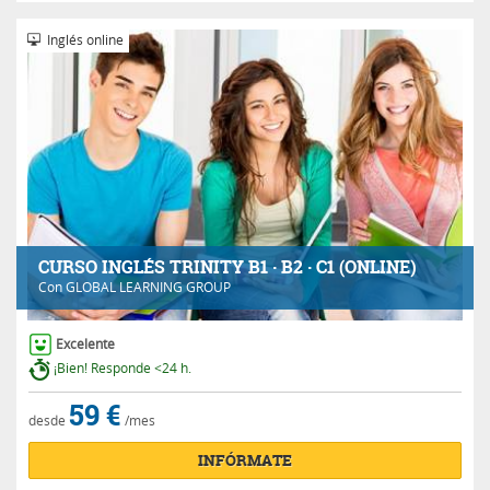
Inglés online
CURSO INGLÉS TRINITY B1 · B2 · C1 (ONLINE)
Con
GLOBAL LEARNING GROUP
Excelente
¡Bien! Responde <24 h.
59 €
desde
/mes
INFÓRMATE