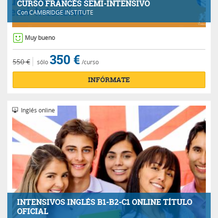
CURSO FRANCÉS SEMI-INTENSIVO
Con
CAMBRIDGE INSTITUTE
Muy bueno
350 €
550 €
sólo
/curso
INFÓRMATE
Inglés online
INTENSIVOS INGLÉS B1-B2-C1 ONLINE TÍTULO
OFICIAL