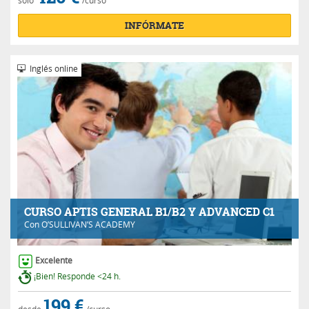
sólo
/curso
INFÓRMATE
Inglés online
CURSO APTIS GENERAL B1/B2 Y ADVANCED C1
Con
O’SULLIVAN’S ACADEMY
Excelente
¡Bien! Responde <24 h.
199 €
desde
/curso