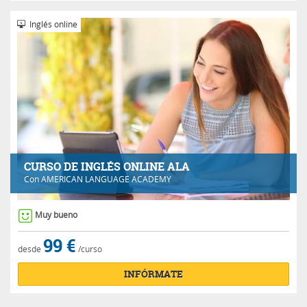
Inglés online
CURSO DE INGLÉS ONLINE ALA
Con
AMERICAN LANGUAGE ACADEMY
Muy bueno
99 €
desde
/curso
INFÓRMATE