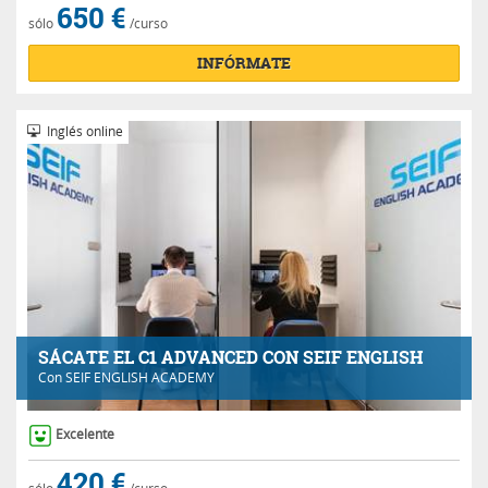
650 €
sólo
/curso
INFÓRMATE
Inglés online
SÁCATE EL C1 ADVANCED CON SEIF ENGLISH
Con
SEIF ENGLISH ACADEMY
Excelente
420 €