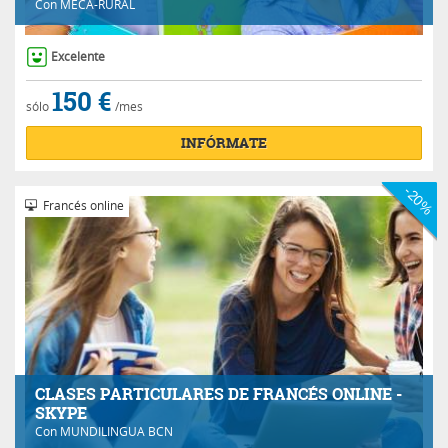
Con
MECA-RURAL
Excelente
150 €
sólo
/mes
INFÓRMATE
-20%
Francés online
CLASES PARTICULARES DE FRANCÉS ONLINE -
SKYPE
Con
MUNDILINGUA BCN