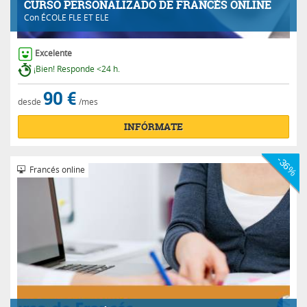
CURSO PERSONALIZADO DE FRANCÉS ONLINE
Con
ÉCOLE FLE ET ELE
Excelente
¡Bien! Responde <24 h.
90 €
desde
/mes
INFÓRMATE
-36%
Francés online