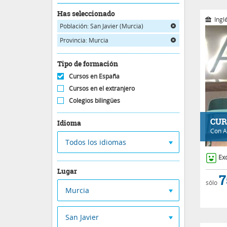
Has seleccionado
Ingl
Población: San Javier (Murcia)
Provincia: Murcia
Tipo de formación
Cursos en España
Cursos en el extranjero
Colegios bilingües
CUR
Idioma
Con
A
Todos los idiomas
Ex
Lugar
7
sólo
Murcia
San Javier