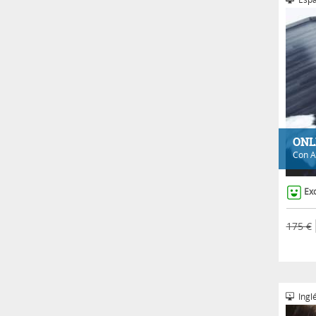
ONL
Con
A
Ex
175 €
Inglé