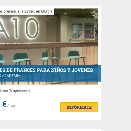
s presencial a 33 km, en Murcia
ES DE FRANCÉS PARA NIÑOS Y JÓVENES
0 ACADEMIA
lente
(5 opiniones)
 €
/mes
INFÓRMATE