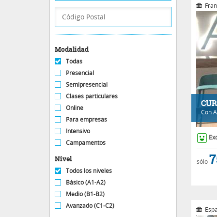
Fran
Modalidad
Todas
Presencial
Semipresencial
Clases particulares
CUR
Online
Con
A
Para empresas
Intensivo
Ex
Campamentos
7
Nivel
sólo
Todos los niveles
Básico (A1-A2)
Medio (B1-B2)
Avanzado (C1-C2)
Espa