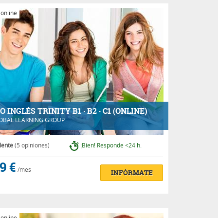
 online
 INGLÉS TRINITY B1 · B2 · C1 (ONLINE)
OBAL LEARNING GROUP
lente
(5 opiniones)
¡Bien! Responde <24 h.
9 €
/mes
INFÓRMATE
 online