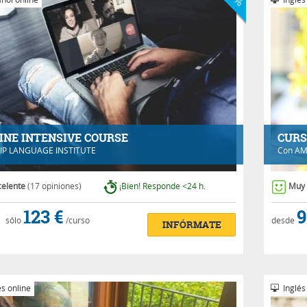
INE INTENSIVE COURSE
CURS
IP LANGUAGE INSTITUTE
Con
AM
celente
(17 opiniones)
¡Bien! Responde <24 h.
Muy
123 €
9
sólo
/curso
desde
INFÓRMATE
s online
Inglés