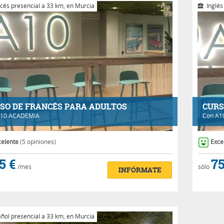
cés presencial a 33 km, en Murcia
Inglés
SO DE FRANCÉS PARA ADULTOS
CURS
10 ACADEMIA
Con
A1
celente
(5 opiniones)
Exce
5 €
75
/mes
sólo
INFÓRMATE
ñol presencial a 33 km, en Murcia