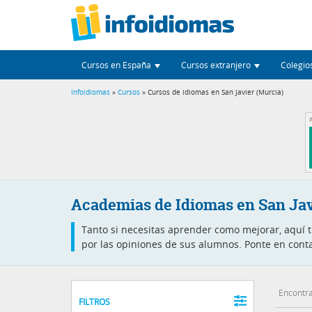
Cursos en España
Cursos extranjero
Colegio
Infoidiomas
»
Cursos
» Cursos de idiomas en San Javier (Murcia)
P
Academias de Idiomas en San Jav
Tanto si necesitas aprender como mejorar, aquí 
por las opiniones de sus alumnos. Ponte en conta
Encontra
FILTROS