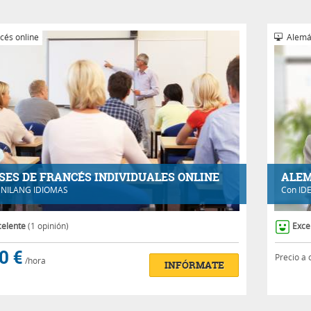
cés online
Alemá
SES DE FRANCÉS INDIVIDUALES ONLINE
ALEM
NILANG IDIOMAS
Con
ID
celente
(1 opinión)
Exce
0 €
Precio a 
/hora
INFÓRMATE