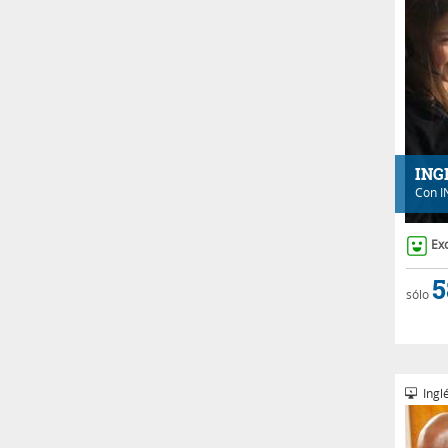
ING
Con
I
Ex
5
sólo
Inglé