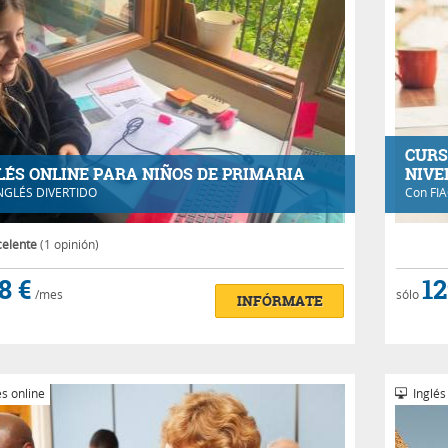
CURS
LÉS ONLINE PARA NIÑOS DE PRIMARIA
NIVE
NGLÉS DIVERTIDO
Con
FI
celente
(1 opinión)
8 €
12
/mes
sólo
INFÓRMATE
s online
Inglés