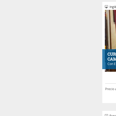
Inglé
CUR
CAM
Con
E
Precio 
Espa