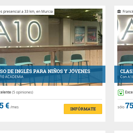
és presencial a 33 km, en Murcia
Francé
SO DE INGLÉS PARA NIÑOS Y JÓVENES
CLAS
10 ACADEMIA
Con
A1
celente
(5 opiniones)
Exce
5 €
75
/mes
sólo
INFÓRMATE