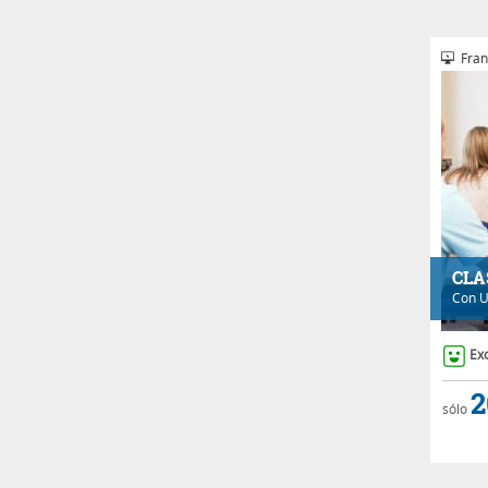
Fran
CLA
Con
U
Ex
2
sólo