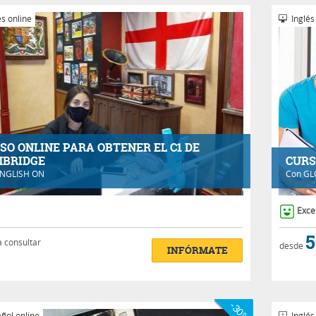
s online
Inglés
SO ONLINE PARA OBTENER EL C1 DE
BRIDGE
CURSO
NGLISH ON
Con
GL
Exce
5
a consultar
desde
INFÓRMATE
-30%
ñol online
Inglés