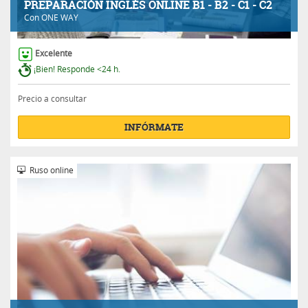
PREPARACIÓN INGLÉS ONLINE B1 - B2 - C1 - C2
Con
ONE WAY
Excelente
¡Bien! Responde <24 h.
Precio a consultar
INFÓRMATE
Ruso online