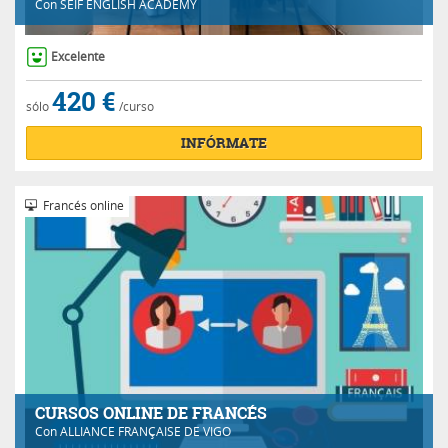
Con
SEIF ENGLISH ACADEMY
Excelente
420 €
sólo
/curso
INFÓRMATE
Francés online
CURSOS ONLINE DE FRANCÉS
Con
ALLIANCE FRANÇAISE DE VIGO