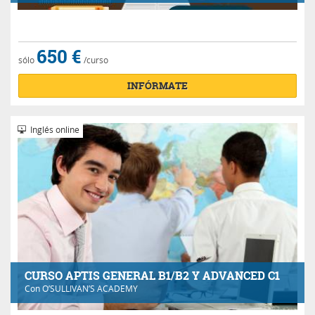
650 €
sólo
/curso
INFÓRMATE
Inglés online
CURSO APTIS GENERAL B1/B2 Y ADVANCED C1
Con
O’SULLIVAN’S ACADEMY