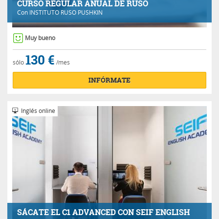
CURSO REGULAR ANUAL DE RUSO
Con
INSTITUTO RUSO PUSHKIN
Muy bueno
130 €
sólo
/mes
INFÓRMATE
Inglés online
SÁCATE EL C1 ADVANCED CON SEIF ENGLISH