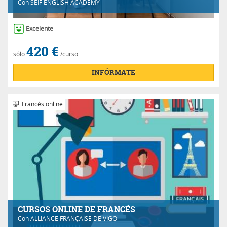
Con
SEIF ENGLISH ACADEMY
Excelente
420 €
sólo
/curso
INFÓRMATE
Francés online
CURSOS ONLINE DE FRANCÉS
Con
ALLIANCE FRANÇAISE DE VIGO