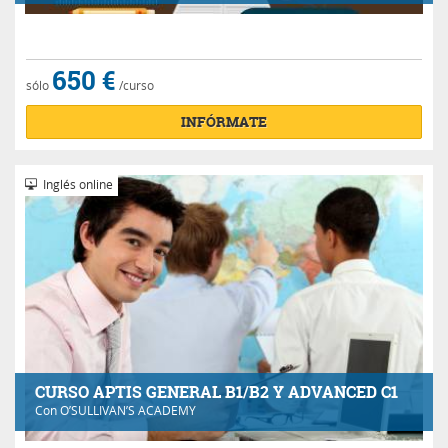
650 €
sólo
/curso
INFÓRMATE
Inglés online
CURSO APTIS GENERAL B1/B2 Y ADVANCED C1
Con
O’SULLIVAN’S ACADEMY