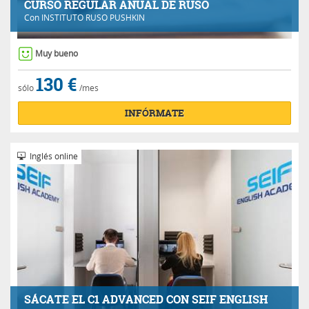
CURSO REGULAR ANUAL DE RUSO
Con
INSTITUTO RUSO PUSHKIN
Muy bueno
130 €
sólo
/mes
INFÓRMATE
Inglés online
SÁCATE EL C1 ADVANCED CON SEIF ENGLISH