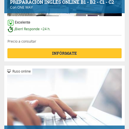
PREPARACIÓN INGLÉS ONLINE B1 - B2 - C1 - C2
Con
ONE WAY
Excelente
¡Bien! Responde <24 h.
Precio a consultar
INFÓRMATE
Ruso online