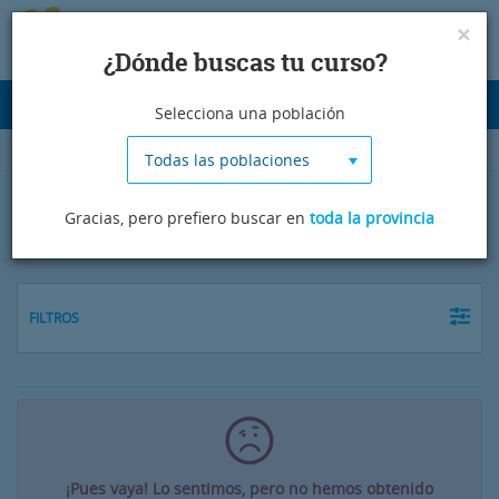
×
¿Dónde buscas tu curso?
Desplegar
Selecciona una población
navegación
Todas las poblaciones
Cursos de japonés en La Rioja
Gracias, pero prefiero buscar en
toda la provincia
FILTROS
¡Pues vaya! Lo sentimos, pero no hemos obtenido