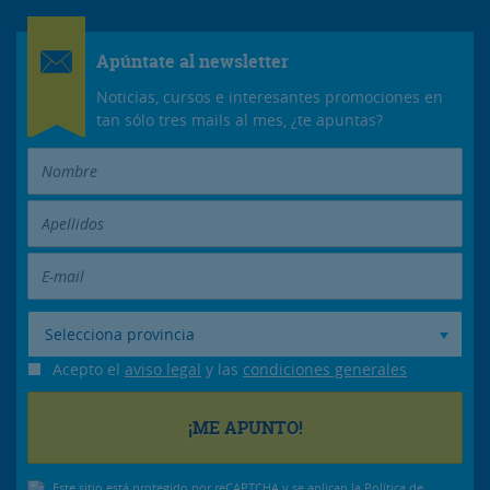
Apúntate al newsletter
Noticias, cursos e interesantes promociones en
tan sólo tres mails al mes, ¿te apuntas?
Selecciona provincia
Acepto el
aviso legal
y las
condiciones generales
Este sitio está protegido por reCAPTCHA y se aplican la
Política de