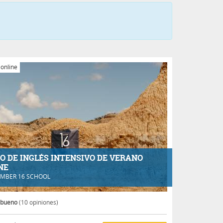
 online
O DE INGLÉS INTENSIVO DE VERANO
NE
MBER 16 SCHOOL
 bueno
(10 opiniones)