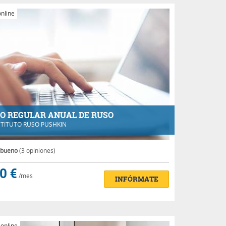
nline
O REGULAR ANUAL DE RUSO
STITUTO RUSO PUSHKIN
 bueno
(3 opiniones)
0 €
/mes
INFÓRMATE
 online