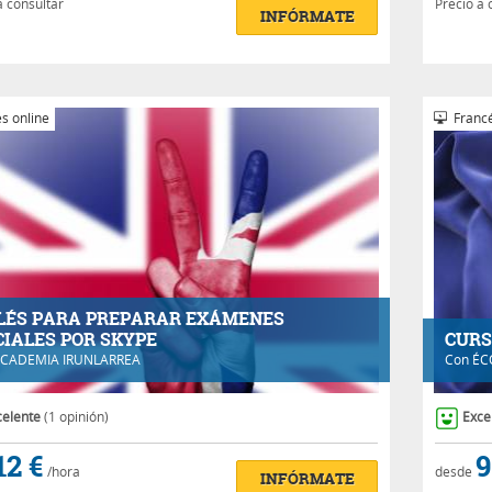
a consultar
Precio a 
INFÓRMATE
s online
Francé
LÉS PARA PREPARAR EXÁMENES
CIALES POR SKYPE
CURS
CADEMIA IRUNLARREA
Con
ÉC
celente
(1 opinión)
Exce
12 €
9
/hora
desde
INFÓRMATE