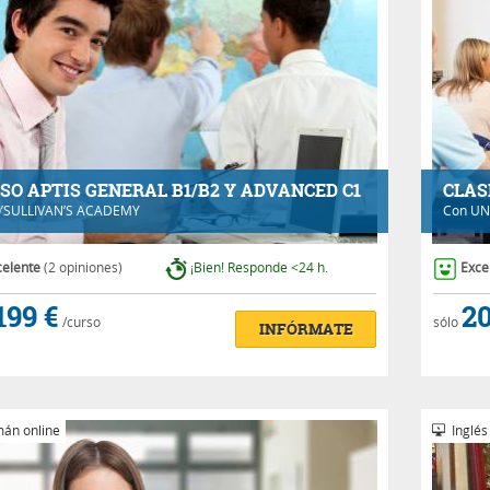
SO APTIS GENERAL B1/B2 Y ADVANCED C1
CLAS
’SULLIVAN’S ACADEMY
Con
UN
celente
(2 opiniones)
¡Bien! Responde <24 h.
Exce
199 €
20
/curso
sólo
INFÓRMATE
án online
Inglés