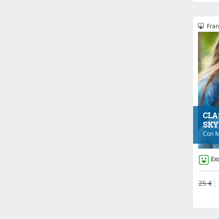
Fran
CLA
SKY
Con
M
Ex
25 €