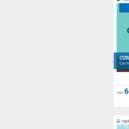
CUR
Con
A
6
sólo
Inglé