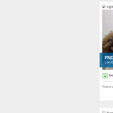
Inglé
PRE
Con
O
Ex
Precio 
Fran