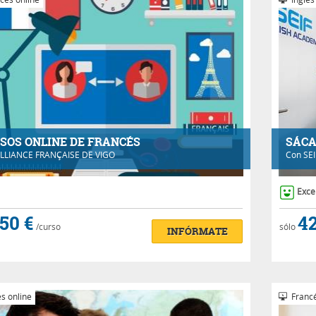
SOS ONLINE DE FRANCÉS
SÁCA
LLIANCE FRANÇAISE DE VIGO
Con
SE
Exce
50 €
42
/curso
sólo
INFÓRMATE
s online
Francé