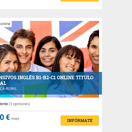
 online
NSIVOS INGLÉS B1-B2-C1 ONLINE TÍTULO
IAL
CA-RURAL
lente
(3 opiniones)
0 €
/mes
INFÓRMATE