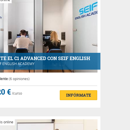
TE EL C1 ADVANCED CON SEIF ENGLISH
IF ENGLISH ACADEMY
lente
(6 opiniones)
0 €
/curso
INFÓRMATE
s online