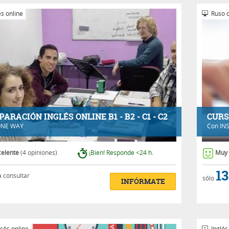
s online
Ruso o
PARACIÓN INGLÉS ONLINE B1 - B2 - C1 - C2
CURS
NE WAY
Con
IN
celente
(4 opiniones)
¡Bien! Responde <24 h.
Muy
13
a consultar
sólo
INFÓRMATE
cés online
Inglés