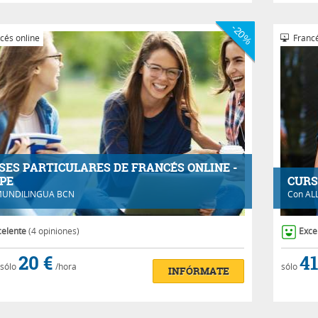
-20%
cés online
Francé
SES PARTICULARES DE FRANCÉS ONLINE -
PE
CURS
UNDILINGUA BCN
Con
AL
celente
(4 opiniones)
Exce
20 €
41
sólo
/hora
sólo
INFÓRMATE