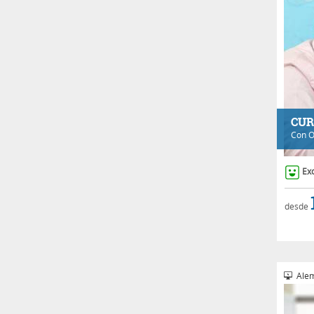
CUR
Con
O
Ex
desde
Alem