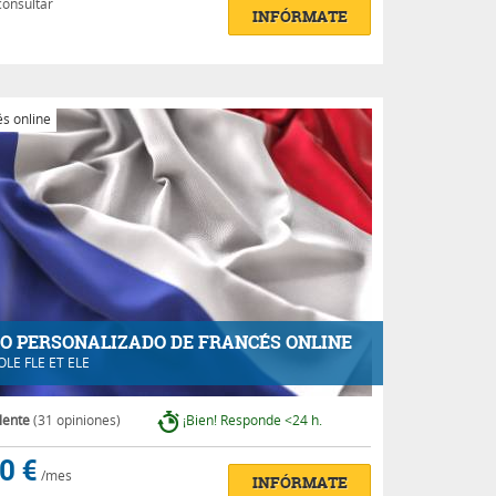
consultar
INFÓRMATE
s online
O PERSONALIZADO DE FRANCÉS ONLINE
OLE FLE ET ELE
lente
(31 opiniones)
¡Bien! Responde <24 h.
0 €
/mes
INFÓRMATE