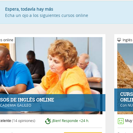
Espera, todavía hay más
Echa un ojo a los siguientes cursos online
s online
Inglés
CURS
SOS DE INGLÉS ONLINE
ONLI
CADEMIA GALILEO
Con
NU
celente
(14 opiniones)
¡Bien! Responde <24 h.
Muy