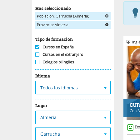
Has seleccionado
Población: Garrucha (Almería)
Provincia: Almería
Tipo de formación
Inglé
Cursos en España
Cursos en el extranjero
Colegios bilingües
Idioma
Todos los idiomas
CUR
Lugar
Con
A
Almería
Ex
Garrucha