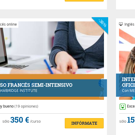
-36%
cés online
Inglés
INTE
SO FRANCÉS SEMI-INTENSIVO
OFIC
AMBRIDGE INSTITUTE
Con
ME
y bueno
(19 opiniones)
Exce
350 €
15
sólo
/curso
sólo
INFÓRMATE