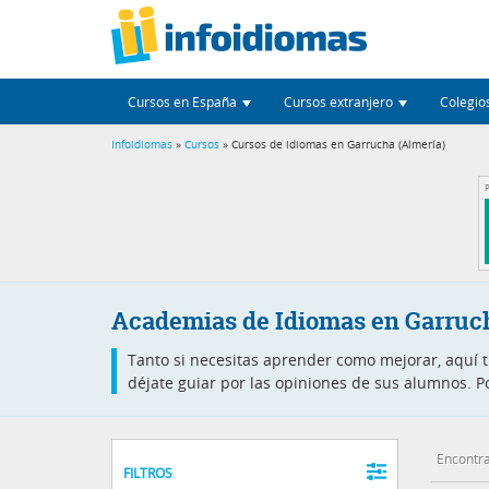
Cursos en España
Cursos extranjero
Colegio
Infoidiomas
»
Cursos
» Cursos de idiomas en Garrucha (Almería)
P
Academias de Idiomas en Garruc
Tanto si necesitas aprender como mejorar, aquí 
déjate guiar por las opiniones de sus alumnos. P
Encontra
FILTROS