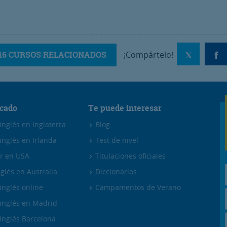
16 CURSOS RELACIONADOS
¡Compártelo!
cado
Te puede interesar
nglés en Inglaterra
Blog
inglés en Irlanda
Test de nivel
r en USA
Titulaciones oficiales
glés en Australia
Diccionarios
inglés online
Campamentos de Verano
inglés en Madrid
inglés Barcelona