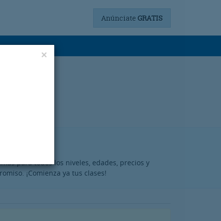
Anúnciate
GRATIS
×
mas para todos los niveles, edades, precios y
romiso. ¡Comienza ya tus clases!