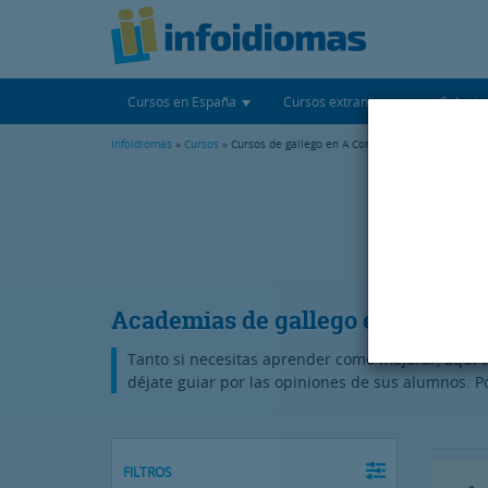
Cursos en España
Cursos extranjero
Colegio
Infoidiomas
»
Cursos
» Cursos de gallego en A Coruña
P
Academias de gallego en A Coru
Tanto si necesitas aprender como mejorar, aquí 
déjate guiar por las opiniones de sus alumnos. P
FILTROS