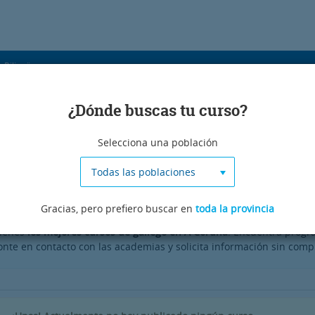
s Bilingües
¿Dónde buscas tu curso?
ublicidad
Selecciona una población
Todas las poblaciones
ña
Gracias, pero prefiero buscar en
toda la provincia
tienes
los mejores cursos de gallego en A Coruña
. Encuentra progra
onte en contacto con las academias y solicita información sin comp