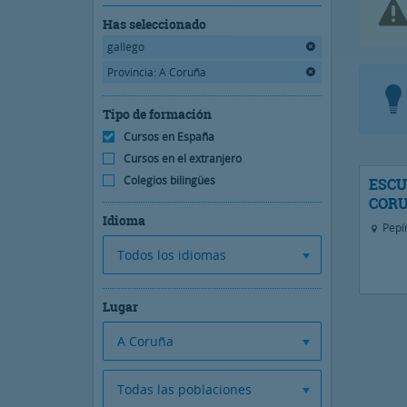
Has seleccionado
gallego
Provincia: A Coruña
Tipo de formación
Cursos en España
Cursos en el extranjero
Colegios bilingües
ESCU
COR
Idioma
Pepín
Todos los idiomas
Lugar
A Coruña
Todas las poblaciones