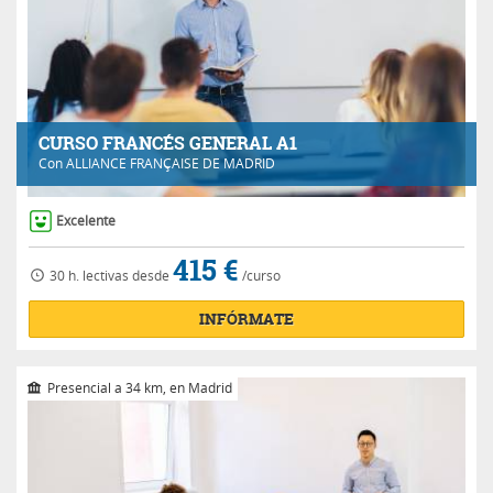
CURSO FRANCÉS GENERAL A1
Con
ALLIANCE FRANÇAISE DE MADRID
Excelente
415 €
30 h.
lectivas
desde
/curso
INFÓRMATE
Presencial a 34 km, en Madrid