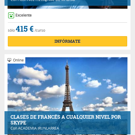
Excelente
415 €
sólo
/curso
INFÓRMATE
Online
CLASES DE FRANCÉS A CUALQUIER NIVEL POR
SKYPE
Con
ACADEMIA IRUNLARREA