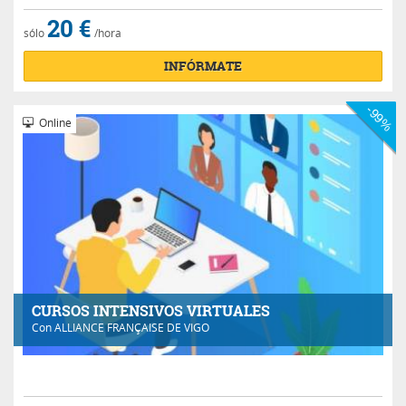
20 €
sólo
/hora
INFÓRMATE
-99%
Online
CURSOS INTENSIVOS VIRTUALES
Con
ALLIANCE FRANÇAISE DE VIGO