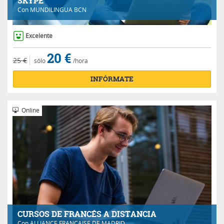
SKYPE
Con
MUNDILINGUA BCN
Excelente
20 €
25 €
sólo
/hora
INFÓRMATE
Online
CURSOS DE FRANCÉS A DISTANCIA
Con
ALLIANCE FRANÇAISE DE MADRID