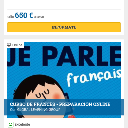
650 €
sólo
/curso
INFÓRMATE
Online
CURSO DE FRANCÉS - PREPARACIÓN ONLINE
Con
GLOBAL LEARNING GROUP
Excelente