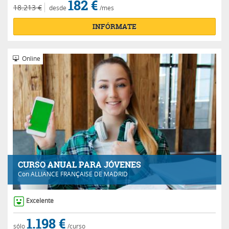
182 €
18.213 €
desde
/mes
INFÓRMATE
Online
CURSO ANUAL PARA JÓVENES
Con
ALLIANCE FRANÇAISE DE MADRID
Excelente
1.198 €
sólo
/curso