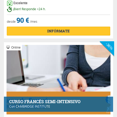
Excelente
¡Bien! Responde <24 h.
90 €
desde
/mes
INFÓRMATE
-36%
Online
CURSO FRANCÉS SEMI-INTENSIVO
Con
CAMBRIDGE INSTITUTE