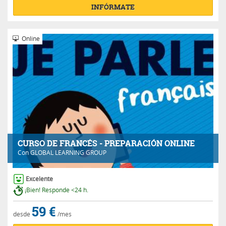
INFÓRMATE
Online
CURSO DE FRANCÉS - PREPARACIÓN ONLINE
Con
GLOBAL LEARNING GROUP
Excelente
¡Bien! Responde <24 h.
59 €
desde
/mes