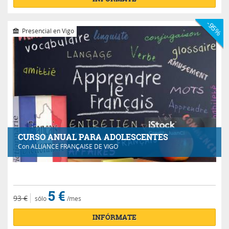
-95%
Presencial en Vigo
CURSO ANUAL PARA ADOLESCENTES
Con
ALLIANCE FRANÇAISE DE VIGO
5 €
93 €
sólo
/mes
INFÓRMATE