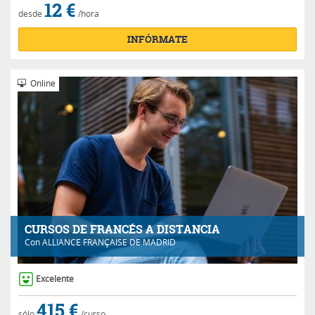
12 €
desde
/hora
INFÓRMATE
Online
CURSOS DE FRANCÉS A DISTANCIA
Con
ALLIANCE FRANÇAISE DE MADRID
Excelente
415 €
sólo
/curso