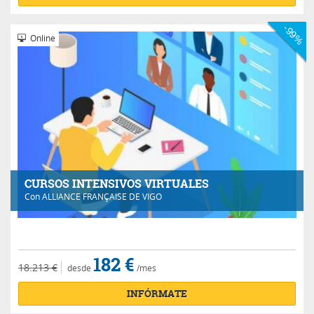
-99%
Online
CURSOS INTENSIVOS VIRTUALES
Con
ALLIANCE FRANÇAISE DE VIGO
182 €
18.213 €
desde
/mes
INFÓRMATE