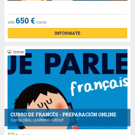
650 €
sólo
/curso
INFÓRMATE
Online
CURSO DE FRANCÉS - PREPARACIÓN ONLINE
Con
GLOBAL LEARNING GROUP