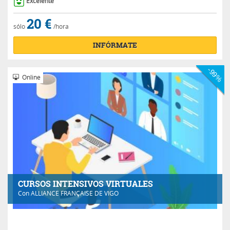
Excelente
20 €
sólo
/hora
INFÓRMATE
-99%
Online
CURSOS INTENSIVOS VIRTUALES
Con
ALLIANCE FRANÇAISE DE VIGO