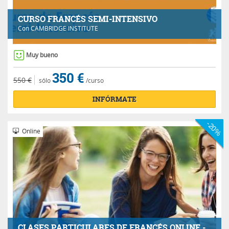
CURSO FRANCÉS SEMI-INTENSIVO
Con
CAMBRIDGE INSTITUTE
Muy bueno
350 €
550 €
sólo
/curso
INFÓRMATE
-20%
Online
CLASES PARTICULARES DE FRANCÉS ONLINE -