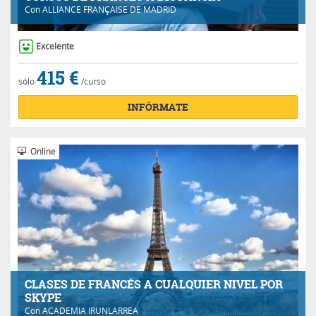
Con
ALLIANCE FRANÇAISE DE MADRID
Excelente
415 €
sólo
/curso
INFÓRMATE
Online
CLASES DE FRANCÉS A CUALQUIER NIVEL POR
SKYPE
Con
ACADEMIA IRUNLARREA