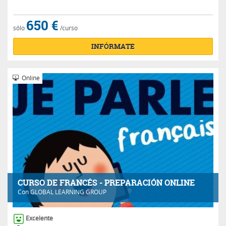
650 €
sólo
/curso
INFÓRMATE
Online
CURSO DE FRANCÉS - PREPARACIÓN ONLINE
Con
GLOBAL LEARNING GROUP
Excelente