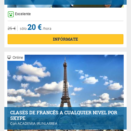
Excelente
20 €
25 €
sólo
/hora
INFÓRMATE
Online
CLASES DE FRANCÉS A CUALQUIER NIVEL POR
SKYPE
Con
ACADEMIA IRUNLARREA