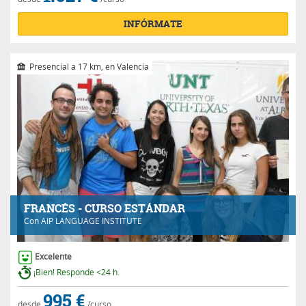
INFÓRMATE
Presencial a 17 km, en Valencia
FRANCÉS - CURSO ESTÁNDAR
Con
AIP LANGUAGE INSTITUTE
Excelente
¡Bien! Responde <24 h.
995 €
desde
/curso