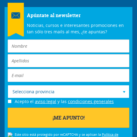
Apúntate al newsletter
Noticias, cursos e interesantes promociones en
tan sólo tres mails al mes, ¿te apuntas?
Selecciona provincia
Acepto el
aviso legal
y las
condiciones generales
Este sitio está protegido por reCAPTCHA y se aplican la
Política de