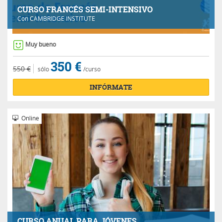
CURSO FRANCÉS SEMI-INTENSIVO
Con
CAMBRIDGE INSTITUTE
Muy bueno
350 €
550 €
sólo
/curso
INFÓRMATE
Online
CURSO ANUAL PARA JÓVENES