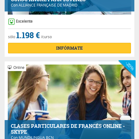
Con
ALLIANCE FRANÇAISE DE MADRID
Excelente
1.198 €
sólo
/curso
INFÓRMATE
-20%
Online
CLASES PARTICULARES DE FRANCÉS ONLINE -
SKYPE
Con
MUNDILINGUA BCN