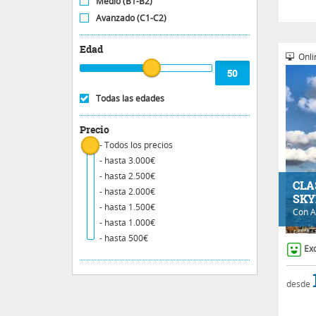
Medio (B1-B2)
Avanzado (C1-C2)
Edad
Onli
Todas las edades
Precio
- Todos los precios
- hasta 3.000€
- hasta 2.500€
CLA
- hasta 2.000€
SKY
- hasta 1.500€
Con
A
- hasta 1.000€
- hasta 500€
Ex
desde