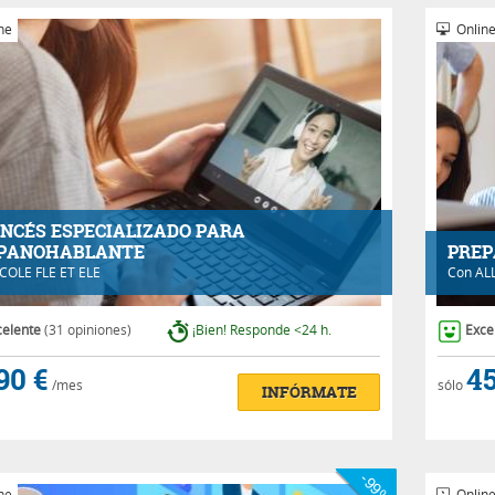
ne
Onlin
NCÉS ESPECIALIZADO PARA
PANOHABLANTE
PREP
COLE FLE ET ELE
Con
AL
celente
(31 opiniones)
¡Bien! Responde <24 h.
Exce
90 €
45
/mes
sólo
INFÓRMATE
-99%
ne
Onlin