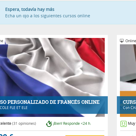
Espera, todavía hay más
Echa un ojo a los siguientes cursos online
ne
Onlin
SO PERSONALIZADO DE FRANCÉS ONLINE
CURS
COLE FLE ET ELE
Con
CA
celente
(31 opiniones)
¡Bien! Responde <24 h.
Muy