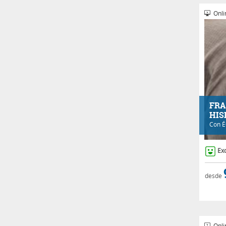
Onli
FRA
HIS
Con
É
Ex
desde
Onli