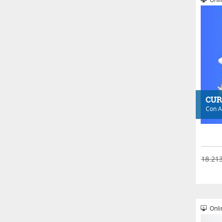
CUR
Con
A
18.213
Onli