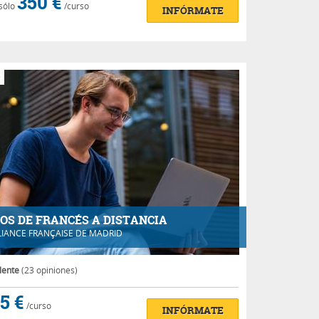
350 €
sólo
/curso
INFÓRMATE
e
OS DE FRANCÉS A DISTANCIA
LIANCE FRANÇAISE DE MADRID
lente
(23 opiniones)
5 €
/curso
INFÓRMATE