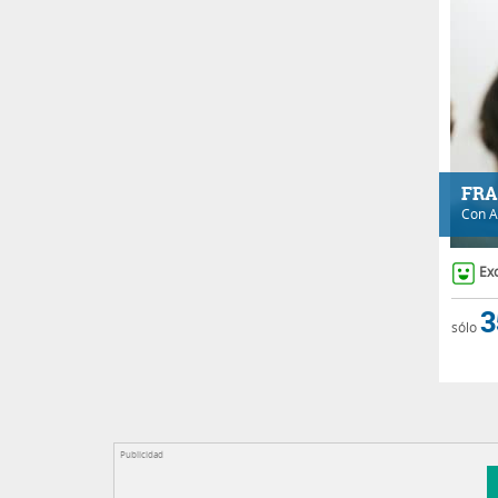
FRA
Con
A
Ex
3
sólo
Publicidad