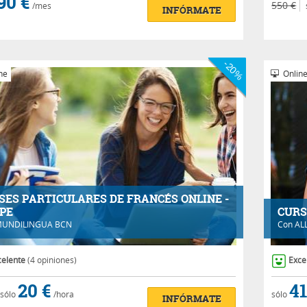
90 €
550 €
/mes
INFÓRMATE
-20%
ne
Onlin
SES PARTICULARES DE FRANCÉS ONLINE -
PE
CURS
UNDILINGUA BCN
Con
AL
celente
(4 opiniones)
Exce
20 €
41
sólo
/hora
sólo
INFÓRMATE