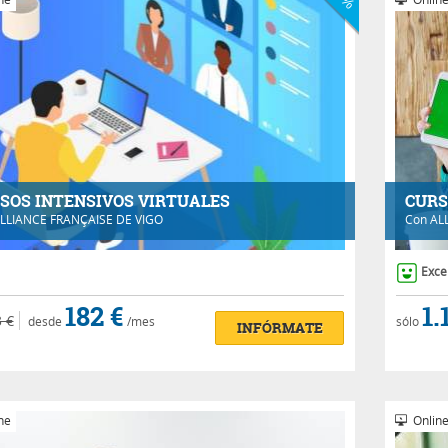
SOS INTENSIVOS VIRTUALES
CURS
LLIANCE FRANÇAISE DE VIGO
Con
AL
Exce
182 €
1.
 €
desde
/mes
sólo
INFÓRMATE
ne
Onlin