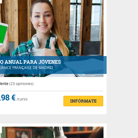
O ANUAL PARA JÓVENES
LIANCE FRANÇAISE DE MADRID
lente
(23 opiniones)
198 €
/curso
INFÓRMATE
e