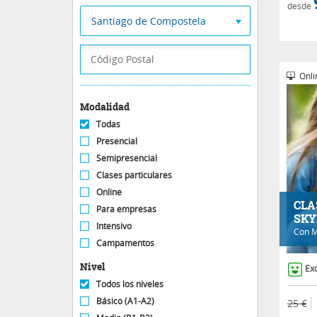
desde
Santiago de Compostela
Onli
Modalidad
Todas
Presencial
Semipresencial
Clases particulares
Online
CLA
Para empresas
SKY
Intensivo
Con
M
Campamentos
Nivel
Ex
Todos los niveles
Básico (A1-A2)
25 €