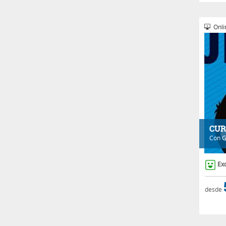
Onli
CUR
Con
G
Ex
desde