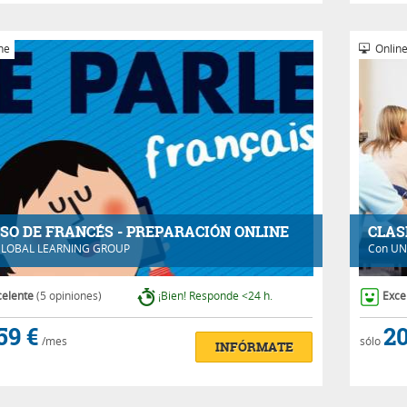
ne
Onlin
SO DE FRANCÉS - PREPARACIÓN ONLINE
CLAS
LOBAL LEARNING GROUP
Con
UN
celente
(5 opiniones)
¡Bien! Responde <24 h.
Exce
59 €
20
/mes
sólo
INFÓRMATE