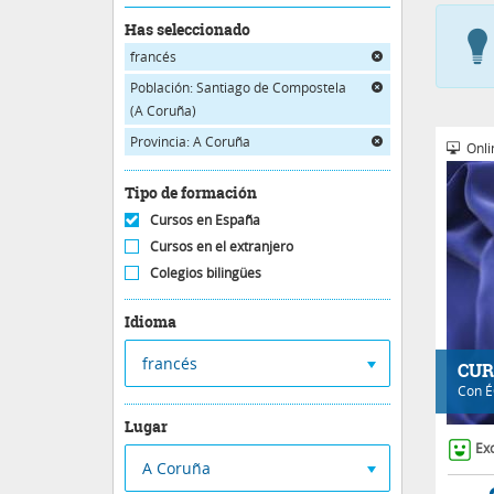
Has seleccionado
francés
Población: Santiago de Compostela
(A Coruña)
Provincia: A Coruña
Onli
Tipo de formación
Cursos en España
Cursos en el extranjero
Colegios bilingües
Idioma
francés
CUR
Con
É
Lugar
Ex
A Coruña