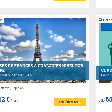
ne
Onlin
SES DE FRANCÉS A CUALQUIER NIVEL POR
PE
CURS
CADEMIA IRUNLARREA
Con
AL
celente
(1 opinión)
12 €
65
/hora
sólo
INFÓRMATE