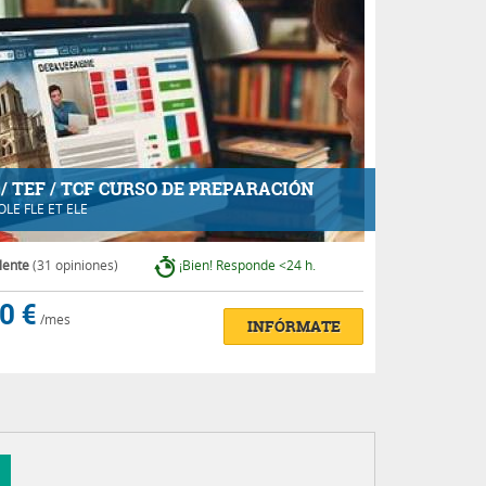
 / TEF / TCF CURSO DE PREPARACIÓN
OLE FLE ET ELE
lente
(31 opiniones)
¡Bien! Responde <24 h.
0 €
/mes
INFÓRMATE