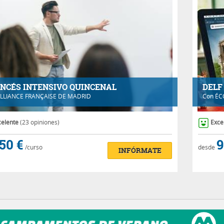
NCÉS INTENSIVO QUINCENAL
DELF
LLIANCE FRANÇAISE DE MADRID
Con
ÉC
celente
(23 opiniones)
Exce
50 €
9
/curso
desde
INFÓRMATE