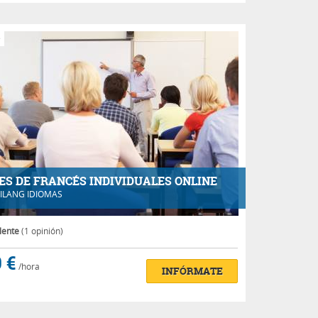
e
ES DE FRANCÉS INDIVIDUALES ONLINE
ILANG IDIOMAS
lente
(1 opinión)
 €
/hora
INFÓRMATE