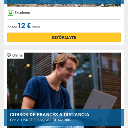
Excelente
12 €
desde
/hora
INFÓRMATE
Online
CURSOS DE FRANCÉS A DISTANCIA
Con
ALLIANCE FRANÇAISE DE MADRID