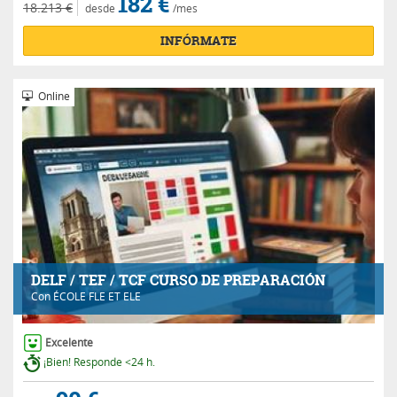
182 €
18.213 €
desde
/mes
INFÓRMATE
Online
DELF / TEF / TCF CURSO DE PREPARACIÓN
Con
ÉCOLE FLE ET ELE
Excelente
¡Bien! Responde <24 h.