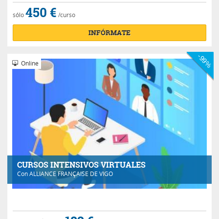
450 €
sólo
/curso
INFÓRMATE
-99%
Online
CURSOS INTENSIVOS VIRTUALES
Con
ALLIANCE FRANÇAISE DE VIGO