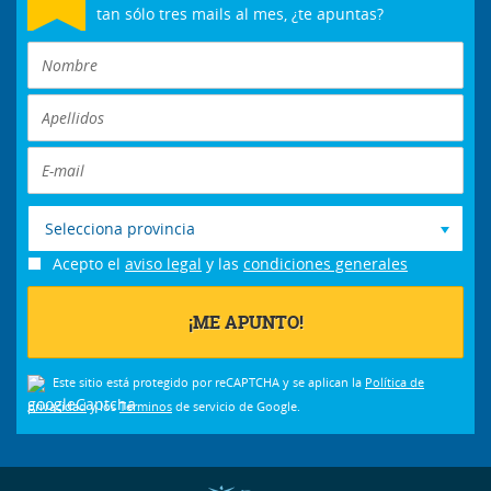
tan sólo tres mails al mes, ¿te apuntas?
Selecciona provincia
Acepto el
aviso legal
y las
condiciones generales
Este sitio está protegido por reCAPTCHA y se aplican la
Política de
privacidad
y los
Términos
de servicio de Google.