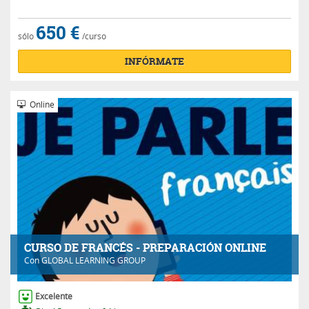
650 €
sólo
/curso
INFÓRMATE
Online
CURSO DE FRANCÉS - PREPARACIÓN ONLINE
Con
GLOBAL LEARNING GROUP
Excelente