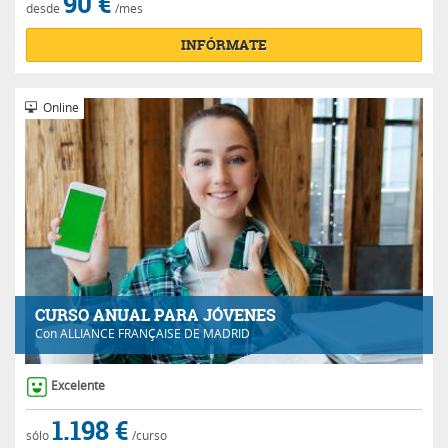
90 €
desde
/mes
INFÓRMATE
Online
CURSO ANUAL PARA JÓVENES
Con
ALLIANCE FRANÇAISE DE MADRID
Excelente
1.198 €
sólo
/curso