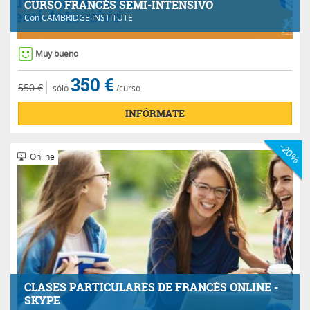
CURSO FRANCÉS SEMI-INTENSIVO
Con
CAMBRIDGE INSTITUTE
Muy bueno
350 €
550 €
sólo
/curso
INFÓRMATE
-20%
Online
CLASES PARTICULARES DE FRANCÉS ONLINE -
SKYPE