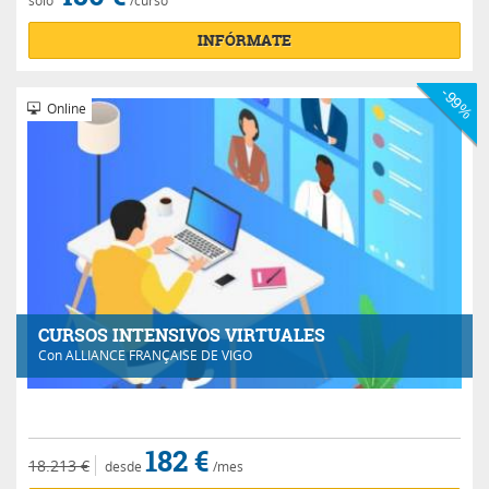
INFÓRMATE
-99%
Online
CURSOS INTENSIVOS VIRTUALES
Con
ALLIANCE FRANÇAISE DE VIGO
182 €
18.213 €
desde
/mes