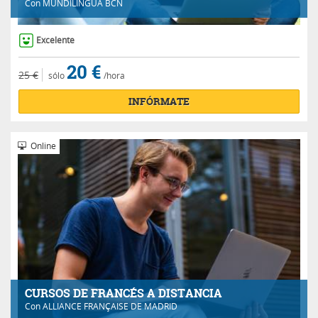
Con
MUNDILINGUA BCN
Excelente
20 €
25 €
sólo
/hora
INFÓRMATE
Online
CURSOS DE FRANCÉS A DISTANCIA
Con
ALLIANCE FRANÇAISE DE MADRID