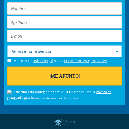
Selecciona provincia
Acepto el
aviso legal
y las
condiciones generales
Este sitio está protegido por reCAPTCHA y se aplican la
Política de
privacidad
y los
Términos
de servicio de Google.