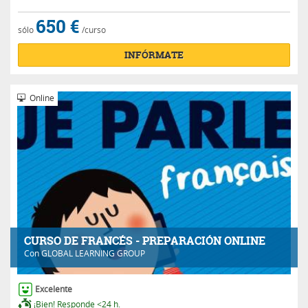
650 €
sólo
/curso
INFÓRMATE
Online
CURSO DE FRANCÉS - PREPARACIÓN ONLINE
Con
GLOBAL LEARNING GROUP
Excelente
¡Bien! Responde <24 h.