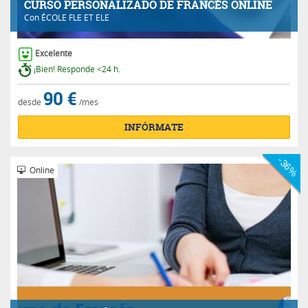
CURSO PERSONALIZADO DE FRANCÉS ONLINE
Con
ÉCOLE FLE ET ELE
Excelente
¡Bien! Responde <24 h.
90 €
desde
/mes
INFÓRMATE
-36%
Online