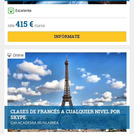
Excelente
415 €
sólo
/curso
INFÓRMATE
Online
CLASES DE FRANCÉS A CUALQUIER NIVEL POR
SKYPE
Con
ACADEMIA IRUNLARREA