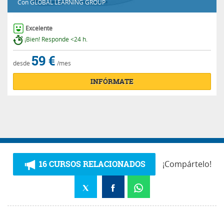
Con
GLOBAL LEARNING GROUP
Excelente
¡Bien! Responde <24 h.
59 €
desde
/mes
INFÓRMATE
16 CURSOS RELACIONADOS
¡Compártelo!