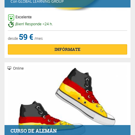
Con
GLOBAL LEARNING GROUP
Excelente
¡Bien! Responde <24 h.
59 €
desde
/mes
INFÓRMATE
Online
CURSO DE ALEMÁN