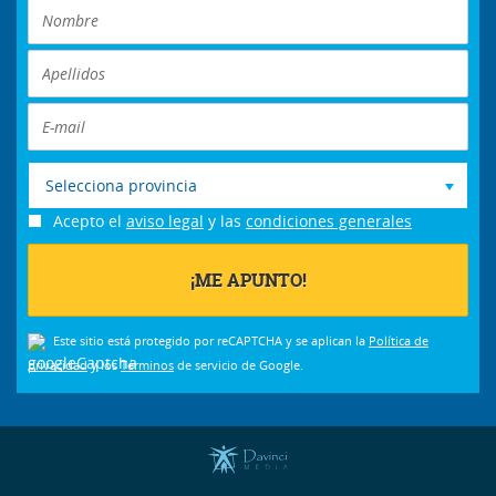
Selecciona provincia
Acepto el
aviso legal
y las
condiciones generales
Este sitio está protegido por reCAPTCHA y se aplican la
Política de
privacidad
y los
Términos
de servicio de Google.