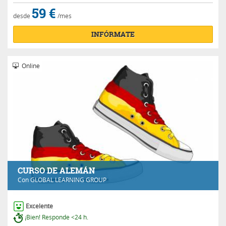
59 €
desde
/mes
INFÓRMATE
Online
CURSO DE ALEMÁN
Con
GLOBAL LEARNING GROUP
Excelente
¡Bien! Responde <24 h.