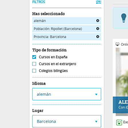
FILTROS
Has seleccionado
alemán
Población: Ripollet (Barcelona)
Provincia: Barcelona
Onli
Tipo de formación
Cursos en España
Cursos en el extranjero
Colegios bilingües
Idioma
alemán
ALE
Con
I
Lugar
Barcelona
Ex