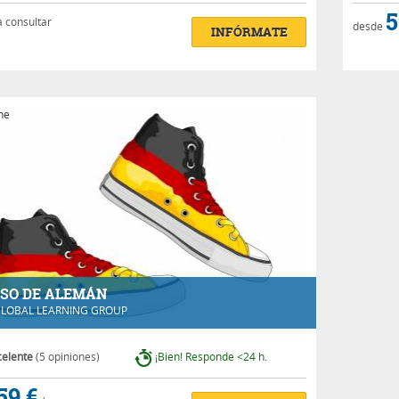
5
a consultar
desde
INFÓRMATE
ne
SO DE ALEMÁN
LOBAL LEARNING GROUP
celente
(5 opiniones)
¡Bien! Responde <24 h.
59 €