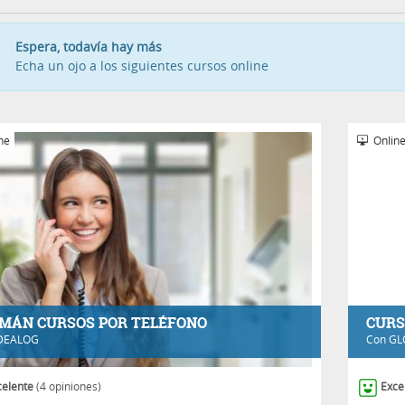
Espera, todavía hay más
Echa un ojo a los siguientes cursos online
ne
Onlin
MÁN CURSOS POR TELÉFONO
CURS
DEALOG
Con
GL
celente
(4 opiniones)
Exce