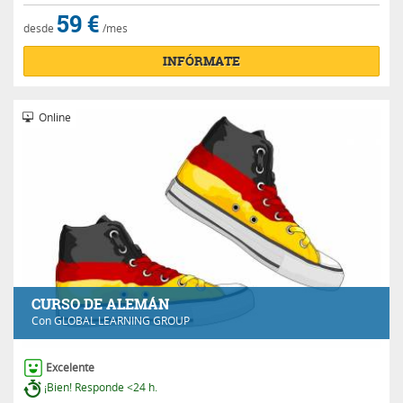
59 €
desde
/mes
INFÓRMATE
Online
CURSO DE ALEMÁN
Con
GLOBAL LEARNING GROUP
Excelente
¡Bien! Responde <24 h.