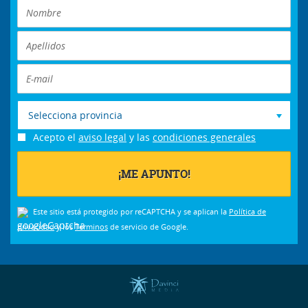
Selecciona provincia
Acepto el
aviso legal
y las
condiciones generales
Este sitio está protegido por reCAPTCHA y se aplican la
Política de
privacidad
y los
Términos
de servicio de Google.