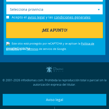
Selecciona provincia
Acepto el
aviso legal
y las
condiciones generales
Este sitio está protegido por reCAPTCHA y se aplican la
Política de
privacidad
y los
Términos
de servicio de Google.
© 2001-2026 infoidiomas.com. Prohibida la reproducción total o parcial sin la
autorización expresa del titular.
Aviso legal
|