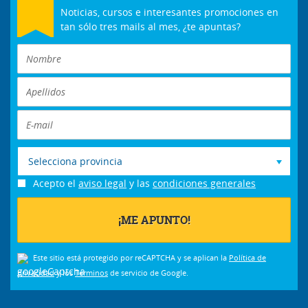
Noticias, cursos e interesantes promociones en
tan sólo tres mails al mes, ¿te apuntas?
Selecciona provincia
Acepto el
aviso legal
y las
condiciones generales
Este sitio está protegido por reCAPTCHA y se aplican la
Política de
privacidad
y los
Términos
de servicio de Google.