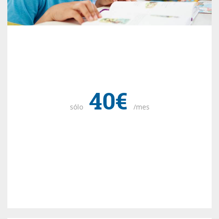
40€
sólo
/mes