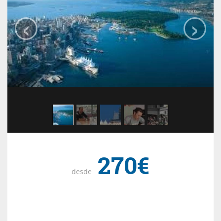
‹
›
270€
desde