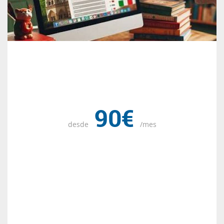
90€
desde
/mes