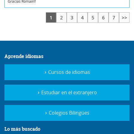
Gracias Romain!!
1
2
3
4
5
6
7
>>
Aprende idiomas
Cursos de idiomas
Estudiar en el extranjero
Colegios Bilingües
Lo más buscado