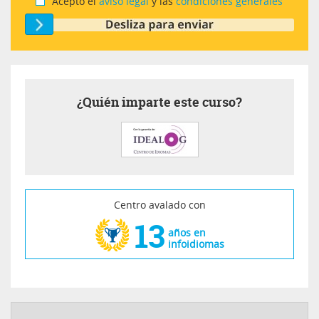
Acepto el
aviso legal
y las
condiciones generales
¿Quién imparte este curso?
Centro avalado con
13
años en
infoidiomas