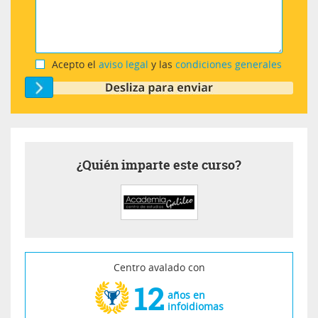
Acepto el
aviso legal
y las
condiciones generales
¿Quién imparte este curso?
Centro avalado con
12
años en
infoidiomas