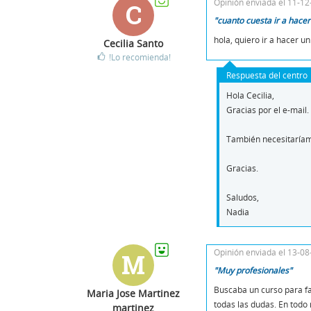
Opinión enviada el 11-1
C
"cuanto cuesta ir a hacer 
hola, quiero ir a hacer un
Cecilia Santo
!Lo recomienda!
Respuesta del centro
Hola Cecilia,
Gracias por el e-mail
También necesitaríam
Gracias.
Saludos,
Nadia
Opinión enviada el 13-0
M
"Muy profesionales"
Buscaba un curso para fa
Maria Jose Martinez
todas las dudas. En todo
martinez