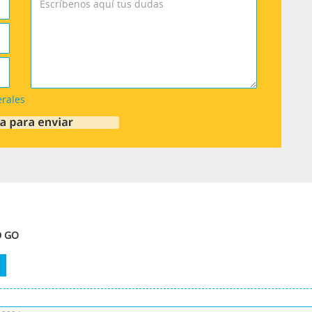
erales
D GO