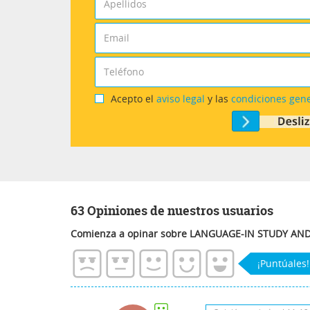
Acepto el
aviso legal
y las
condiciones gen
63 Opiniones de nuestros usuarios
Comienza a opinar sobre LANGUAGE-IN STUDY AN
¡Puntúales!