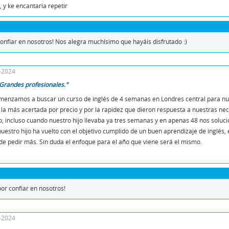
, y ke encantaria repetir
onfiar en nosotros! Nos alegra muchísimo que hayáis disfrutado :)
6-2024
Grandes profesionales."
nzamos a buscar un curso de inglés de 4 semanas en Londres central para nuest
 la más acertada por precio y por la rapidez que dieron respuesta a nuestras nec
 incluso cuando nuestro hijo llevaba ya tres semanas y en apenas 48 nos solucio
nuestro hijo ha vuelto con el objetivo cumplido de un buen aprendizaje de inglé
de pedir más. Sin duda el enfoque para el año que viene será el mismo.
or confiar en nosotros!
2-2024