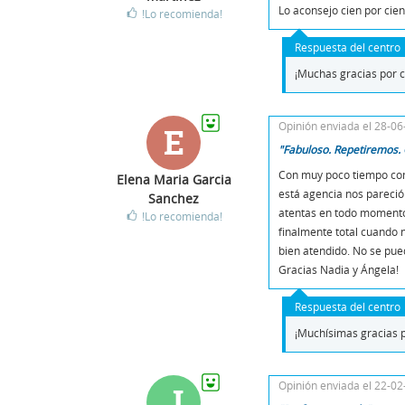
Lo aconsejo cien por cien
!Lo recomienda!
Respuesta del centro
¡Muchas gracias por c
Opinión enviada el 28-0
E
"Fabuloso. Repetiremos. 
Con muy poco tiempo come
Elena Maria Garcia
está agencia nos pareció
Sanchez
atentas en todo momento,
!Lo recomienda!
finalmente total cuando 
bien atendido. No se pue
Gracias Nadia y Ángela!
Respuesta del centro
¡Muchísimas gracias p
Opinión enviada el 22-0
J