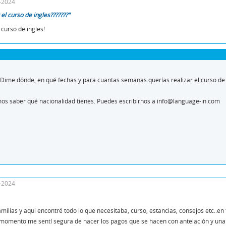
2-2024
el curso de ingles???????"
 curso de ingles!
. Dime dónde, en qué fechas y para cuantas semanas querías realizar el curso de 
os saber qué nacionalidad tienes. Puedes escribirnos a info@language-in.com
8-2024
milias y aqui encontré todo lo que necesitaba, curso, estancias, consejos etc.
 momento me sentí segura de hacer los pagos que se hacen con antelaciòn y una