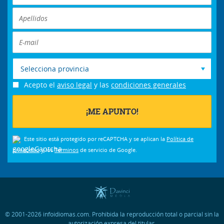
Selecciona provincia
Acepto el
aviso legal
y las
condiciones generales
Este sitio está protegido por reCAPTCHA y se aplican la
Política de
privacidad
y los
Términos
de servicio de Google.
© 2001-2026 infoidiomas.com. Prohibida la reproducción total o parcial sin la
autorización expresa del titular.