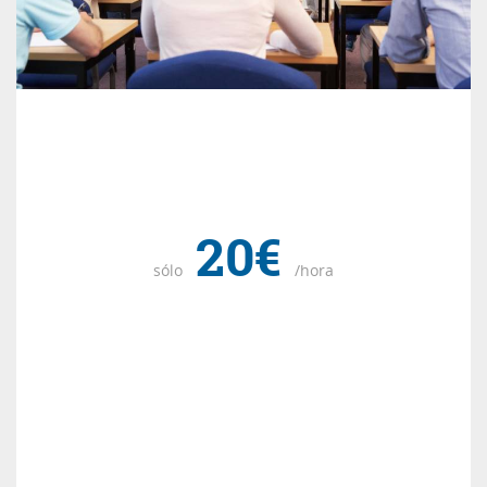
20€
sólo
/hora