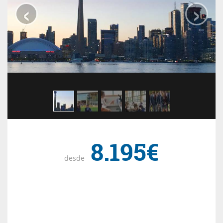
‹
›
8.195€
desde