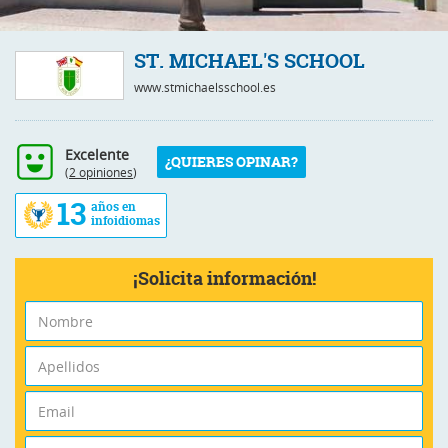
ST. MICHAEL'S SCHOOL
www.stmichaelsschool.es
Excelente
¿QUIERES OPINAR?
(
2 opiniones
)
13
años en
infoidiomas
¡Solicita información!