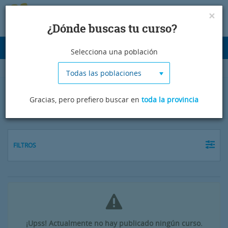
×
¿Dónde buscas tu curso?
Desplegar
Selecciona una población
navegación
Todas las poblaciones
Cursos de portugués en Salamanca
Gracias, pero prefiero buscar en
toda la provincia
FILTROS
¡Upss! Actualmente no hay publicado ningún curso.