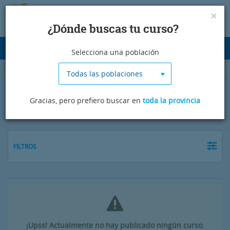
×
¿Dónde buscas tu curso?
Desplegar
Selecciona una población
navegación
Todas las poblaciones
Cursos de portugués en Ourense
Gracias, pero prefiero buscar en
toda la provincia
FILTROS
¡Upss! Actualmente no hay publicado ningún curso.