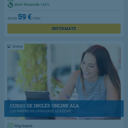
¡Bien! Responde <24 h.
59 €
desde
/mes
INFÓRMATE
Online
CURSO DE INGLÉS ONLINE ALA
Con
AMERICAN LANGUAGE ACADEMY
Muy bueno