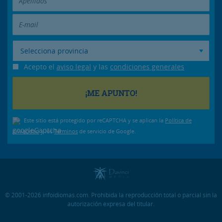
Selecciona provincia
Acepto el
aviso legal
y las
condiciones generales
Este sitio está protegido por reCAPTCHA y se aplican la
Política de
privacidad
y los
Términos
de servicio de Google.
© 2001-2026 infoidiomas.com. Prohibida la reproducción total o parcial sin la
autorización expresa del titular.