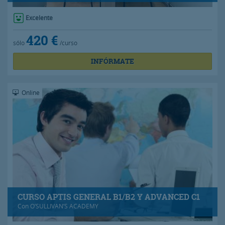
Excelente
420 €
sólo
/curso
INFÓRMATE
Online
CURSO APTIS GENERAL B1/B2 Y ADVANCED C1
Con
O’SULLIVAN’S ACADEMY