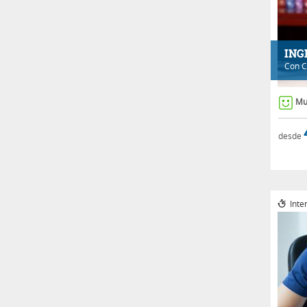
ING
Con
C
Mu
desde
Inte