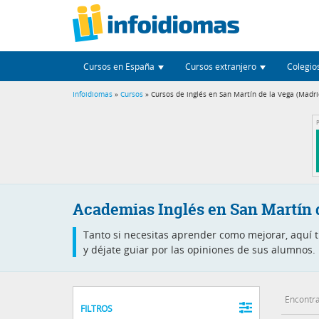
Cursos en España
Cursos extranjero
Colegio
Infoidiomas
»
Cursos
» Cursos de inglés en San Martín de la Vega (Madri
P
Academias Inglés en San Martín 
Tanto si necesitas aprender como mejorar, aquí 
y déjate guiar por las opiniones de sus alumnos.
Encontra
FILTROS