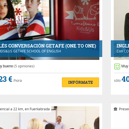
LÉS CONVERSACIÓN GETAFE (ONE TO ONE)
INGL
IDS&US GETAFE SCHOOL OF ENGLISH
Con
CO
y bueno
(5 opiniones)
Muy
23 €
40
/hora
sólo
INFÓRMATE
encial a 22 km, en Fuenlabrada
Presen