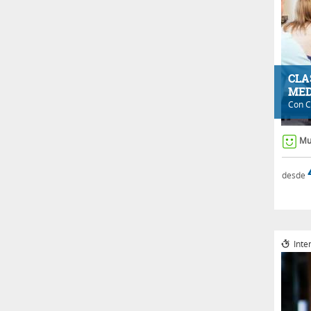
CLA
MED
Con
C
Mu
desde
Inte