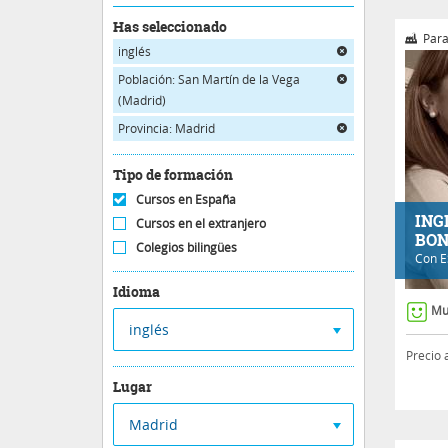
Has seleccionado
Para
inglés
Población: San Martín de la Vega
(Madrid)
Provincia: Madrid
Tipo de formación
Cursos en España
ING
Cursos en el extranjero
BON
Colegios bilingües
Con
E
Idioma
Mu
inglés
Precio 
Lugar
Madrid