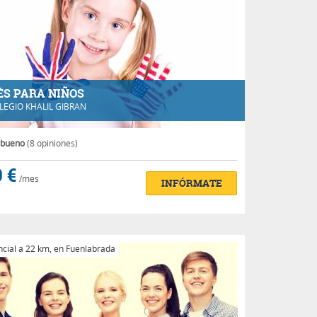
ÉS PARA NIÑOS
LEGIO KHALIL GIBRAN
 bueno
(8 opiniones)
 €
/mes
INFÓRMATE
cial a 22 km, en Fuenlabrada