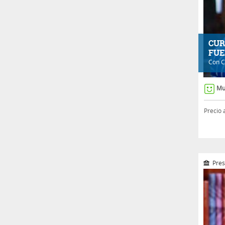
CUR
FUE
Con
C
Mu
Precio 
Pres