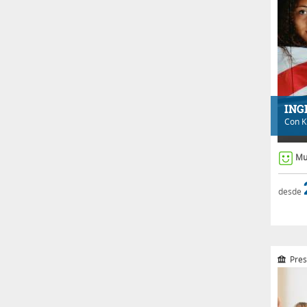
ING
Con
K
Mu
desde
Pres