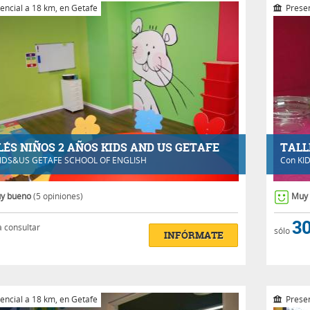
encial a 18 km, en Getafe
Presen
LÉS NIÑOS 2 AÑOS KIDS AND US GETAFE
TALL
IDS&US GETAFE SCHOOL OF ENGLISH
Con
KI
y bueno
(5 opiniones)
Muy
30
a consultar
sólo
INFÓRMATE
encial a 18 km, en Getafe
Presen