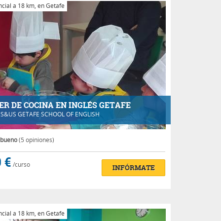
cial a 18 km, en Getafe
ER DE COCINA EN INGLÉS GETAFE
DS&US GETAFE SCHOOL OF ENGLISH
 bueno
(5 opiniones)
 €
/curso
INFÓRMATE
cial a 18 km, en Getafe