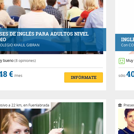
SES DE INGLÉS PARA ADULTOS NIVEL
IO
INGL
OLEGIO KHALIL GIBRAN
Con
CO
y bueno
(8 opiniones)
Muy
48 €
40
/mes
sólo
INFÓRMATE
nsivo a 22 km, en Fuenlabrada
Presen