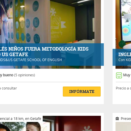
LÉS NIÑOS FUERA METODOLOGÍA KIDS
 US GETAFE
INGL
IDS&US GETAFE SCHOOL OF ENGLISH
Con
KI
y bueno
(5 opiniones)
Muy
a consultar
Precio a 
INFÓRMATE
encial a 18 km, en Getafe
Presen