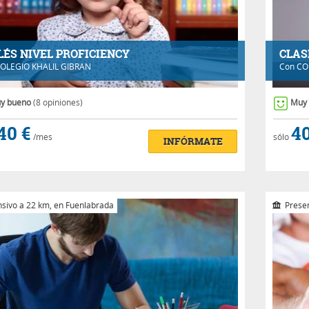
LÉS NIVEL PROFICIENCY
CLAS
OLEGIO KHALIL GIBRAN
Con
CO
y bueno
(8 opiniones)
Muy
40 €
40
/mes
sólo
INFÓRMATE
nsivo a 22 km, en Fuenlabrada
Presen