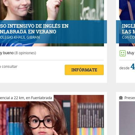
SO INTENSIVO DE INGLÉS EN
INGL
NLABRADA EN VERANO
LAS
OLEGIO KHALIL GIBRAN
Con
CO
y bueno
(8 opiniones)
Muy
4
a consultar
desde
INFÓRMATE
encial a 22 km, en Fuenlabrada
Presen