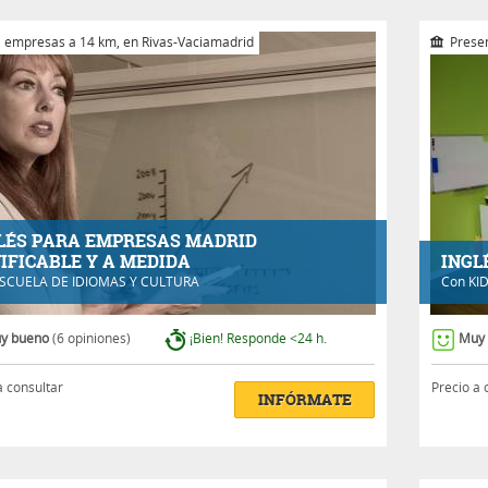
 empresas a 14 km, en Rivas-Vaciamadrid
Presen
LÉS PARA EMPRESAS MADRID
IFICABLE Y A MEDIDA
INGL
SCUELA DE IDIOMAS Y CULTURA
Con
KI
y bueno
(6 opiniones)
¡Bien! Responde <24 h.
Muy
a consultar
Precio a 
INFÓRMATE