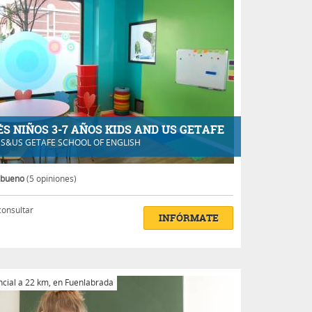
ÉS NIÑOS 3-7 AÑOS KIDS AND US GETAFE
DS&US GETAFE SCHOOL OF ENGLISH
 bueno
(5 opiniones)
consultar
INFÓRMATE
cial a 22 km, en Fuenlabrada