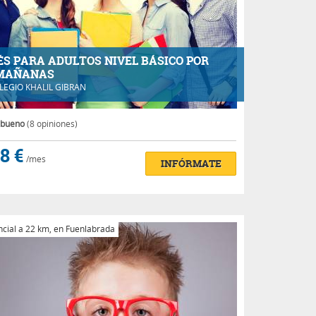
ÉS PARA ADULTOS NIVEL BÁSICO POR
 MAÑANAS
LEGIO KHALIL GIBRAN
 bueno
(8 opiniones)
8 €
/mes
INFÓRMATE
cial a 22 km, en Fuenlabrada