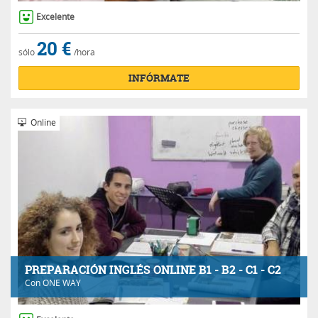
Excelente
20 €
sólo
/hora
INFÓRMATE
Online
PREPARACIÓN INGLÉS ONLINE B1 - B2 - C1 - C2
Con
ONE WAY