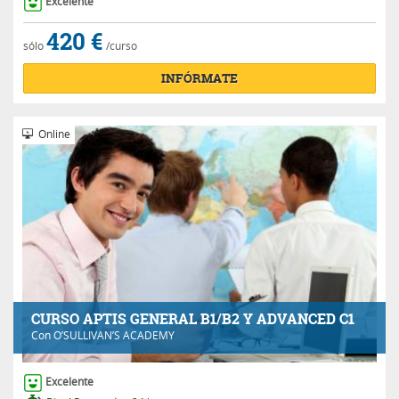
Excelente
420 €
sólo
/curso
INFÓRMATE
Online
CURSO APTIS GENERAL B1/B2 Y ADVANCED C1
Con
O’SULLIVAN’S ACADEMY
Excelente