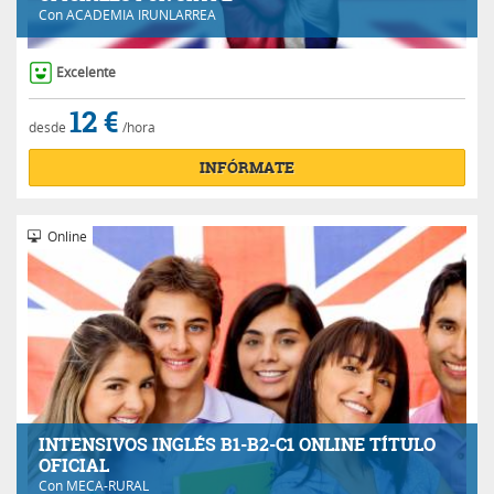
Con
ACADEMIA IRUNLARREA
Excelente
12 €
desde
/hora
INFÓRMATE
Online
INTENSIVOS INGLÉS B1-B2-C1 ONLINE TÍTULO
OFICIAL
Con
MECA-RURAL