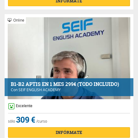
INFÓRMATE
Online
B1-B2 APTIS EN 1 MES 299€ (TODO INCLUIDO)
Con
SEIF ENGLISH ACADEMY
Excelente
309 €
sólo
/curso
INFÓRMATE