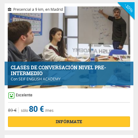
-10%
Presencial a 9 km, en Madrid
CLASES DE CONVERSACIÓN NIVEL PRE-
INTERMEDIO
Con
SEIF ENGLISH ACADEMY
Excelente
80 €
89 €
sólo
/mes
INFÓRMATE