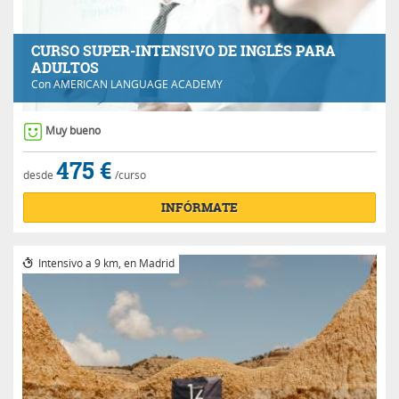
CURSO SUPER-INTENSIVO DE INGLÉS PARA
ADULTOS
Con
AMERICAN LANGUAGE ACADEMY
Muy bueno
475 €
desde
/curso
INFÓRMATE
Intensivo a 9 km, en Madrid