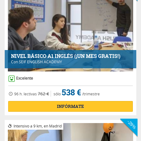
NIVEL BÁSICO A1 INGLÉS (¡UN MES GRATIS!)
Con
SEIF ENGLISH ACADEMY
Excelente
538 €
762 €
96 h.
lectivas
sólo
/trimestre
INFÓRMATE
-29%
Intensivo a 9 km, en Madrid