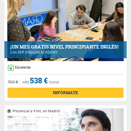
¡UN MES GRATIS NIVEL PRINCIPIANTE INGLÉS!
Con
SEIF ENGLISH ACADEMY
Excelente
538 €
762 €
sólo
/curso
INFÓRMATE
Presencial a 9 km, en Madrid