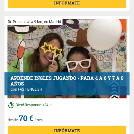
INFÓRMATE
Presencial a 9 km, en Madrid
APRENDE INGLÉS JUGANDO - PARA 4 A 6 Y 7 A 9
AÑOS
Con
FAST ENGLISH
¡Bien! Responde <24 h.
70 €
desde
/mes
INFÓRMATE