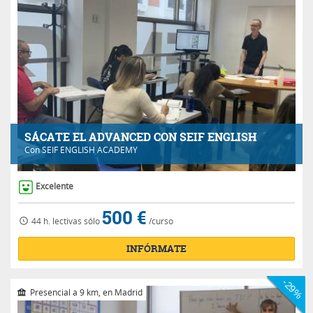
SÁCATE EL ADVANCED CON SEIF ENGLISH
Con
SEIF ENGLISH ACADEMY
Excelente
500 €
44 h.
lectivas
sólo
/curso
INFÓRMATE
-29%
Presencial a 9 km, en Madrid