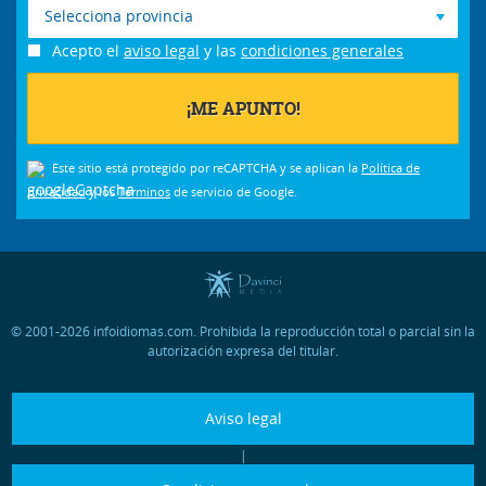
Selecciona provincia
Acepto el
aviso legal
y las
condiciones generales
Este sitio está protegido por reCAPTCHA y se aplican la
Política de
privacidad
y los
Términos
de servicio de Google.
© 2001-2026 infoidiomas.com. Prohibida la reproducción total o parcial sin la
autorización expresa del titular.
Aviso legal
|