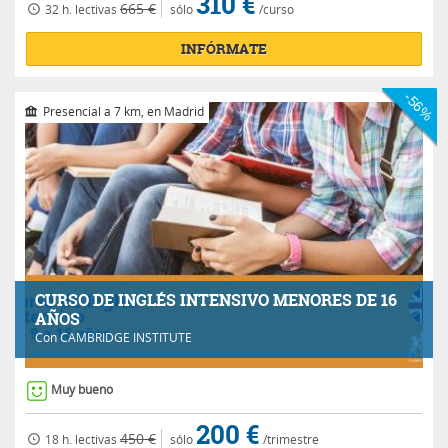
310 €
665 €
32 h.
lectivas
sólo
/curso
INFÓRMATE
-56%
Presencial a 7 km, en Madrid
CURSO DE INGLÉS INTENSIVO MENORES DE 16
AÑOS
Con
CAMBRIDGE INSTITUTE
Muy bueno
200 €
450 €
18 h.
lectivas
sólo
/trimestre